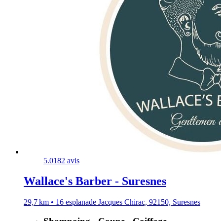
5.0
182 avis
Wallace's Barber - Suresnes
29,7 km • 16 esplanade Jacques Chirac, 92150, Suresnes