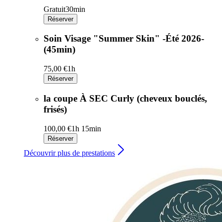
Gratuit
30min
Réserver
Soin Visage "Summer Skin" -Été 2026-
(45min)
75,00 €
1h
Réserver
la coupe À SEC Curly (cheveux bouclés,
frisés)
100,00 €
1h 15min
Réserver
Découvrir plus de prestations