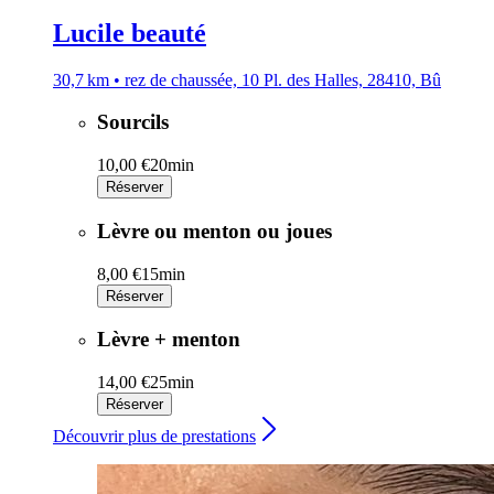
Lucile beauté
30,7 km • rez de chaussée, 10 Pl. des Halles, 28410, Bû
Sourcils
10,00 €
20min
Réserver
Lèvre ou menton ou joues
8,00 €
15min
Réserver
Lèvre + menton
14,00 €
25min
Réserver
Découvrir plus de prestations