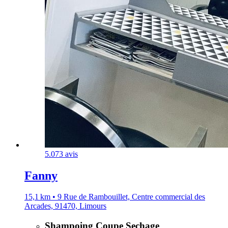
5.0
73 avis
Fanny
15,1 km • 9 Rue de Rambouillet, Centre commercial des
Arcades, 91470, Limours
Shampoing Coupe Sechage