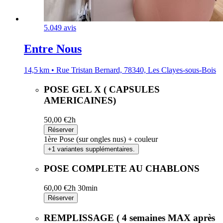
5.0
49 avis
Entre Nous
14,5 km • Rue Tristan Bernard, 78340, Les Clayes-sous-Bois
POSE GEL X ( CAPSULES
AMERICAINES)
50,00 €
2h
Réserver
1ère Pose (sur ongles nus) + couleur
+1 variantes supplémentaires.
POSE COMPLETE AU CHABLONS
60,00 €
2h 30min
Réserver
REMPLISSAGE ( 4 semaines MAX après