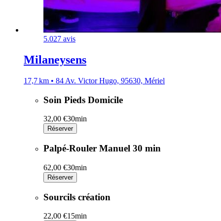
5.0
27 avis
Milaneysens
17,7 km • 84 Av. Victor Hugo, 95630, Mériel
Soin Pieds Domicile
32,00 €
30min
Réserver
Palpé-Rouler Manuel 30 min
62,00 €
30min
Réserver
Sourcils création
22,00 €
15min