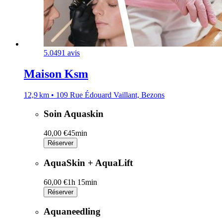
5.0
491 avis
Maison Ksm
12,9 km • 109 Rue Édouard Vaillant, Bezons
Soin Aquaskin
40,00 €
45min
Réserver
AquaSkin + AquaLift
60,00 €
1h 15min
Réserver
Aquaneedling