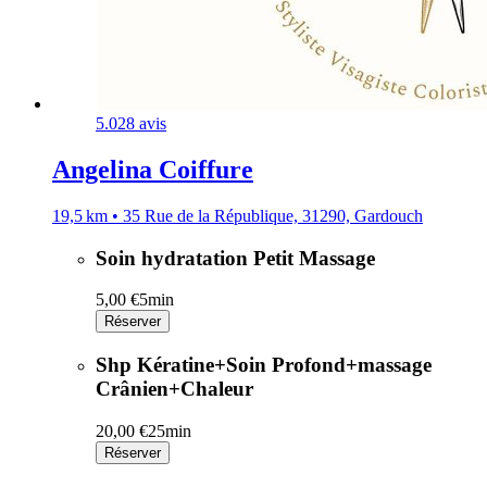
5.0
28 avis
Angelina Coiffure
19,5 km • 35 Rue de la République, 31290, Gardouch
Soin hydratation Petit Massage
5,00 €
5min
Réserver
Shp Kératine+Soin Profond+massage
Crânien+Chaleur
20,00 €
25min
Réserver