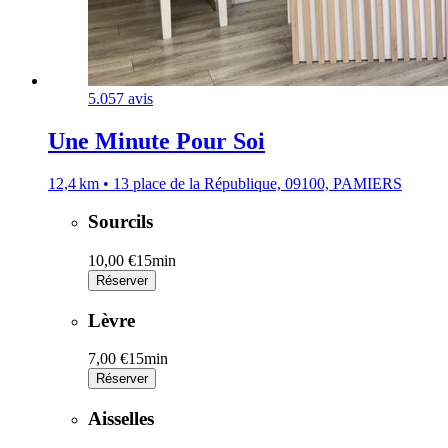
5.0
57 avis
Une Minute Pour Soi
12,4 km • 13 place de la République, 09100, PAMIERS
Sourcils
10,00 €
15min
Réserver
Lèvre
7,00 €
15min
Réserver
Aisselles