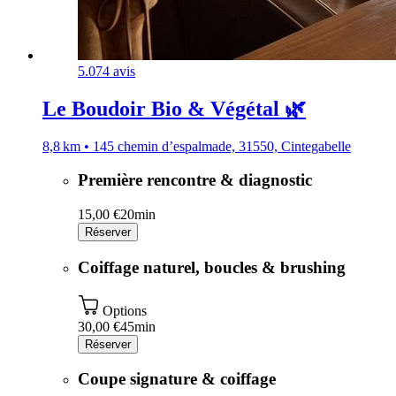
5.0
74 avis
Le Boudoir Bio & Végétal 🌿
8,8 km • 145 chemin d’espalmade, 31550, Cintegabelle
Première rencontre & diagnostic
15,00 €
20min
Réserver
Coiffage naturel, boucles & brushing
Options
30,00 €
45min
Réserver
Coupe signature & coiffage