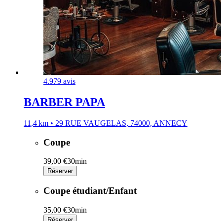
4.9
79 avis
BARBER PAPA
11,4 km • 29 RUE VAUGELAS, 74000, ANNECY
Coupe
39,00 €
30min
Réserver
Coupe étudiant/Enfant
35,00 €
30min
Réserver