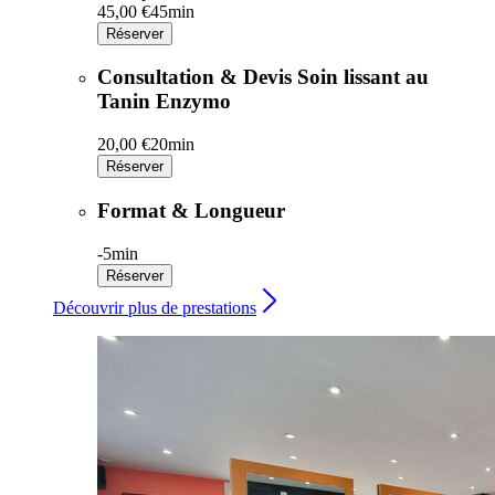
45,00 €
45min
Réserver
Consultation & Devis Soin lissant au
Tanin Enzymo
20,00 €
20min
Réserver
Format & Longueur
-
5min
Réserver
Découvrir plus de prestations