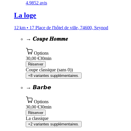
4.9
852 avis
La loge
12 km • 17 Place de l'hôtel de ville, 74600, Seynod
→ 𝑪𝒐𝒖𝒑𝒆 𝑯𝒐𝒎𝒎𝒆
Options
30,00 €
30min
Réserver
Coupe classique (sans 0))
+8 variantes supplémentaires.
→ 𝘽𝙖𝙧𝙗𝙚
Options
30,00 €
30min
Réserver
La classique
+2 variantes supplémentaires.