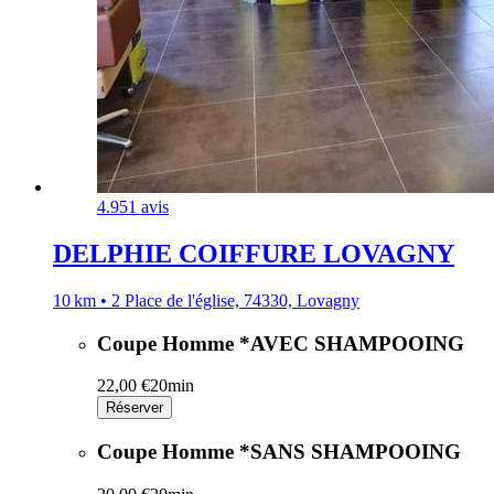
4.9
51 avis
DELPHIE COIFFURE LOVAGNY
10 km • 2 Place de l'église, 74330, Lovagny
Coupe Homme *AVEC SHAMPOOING
22,00 €
20min
Réserver
Coupe Homme *SANS SHAMPOOING