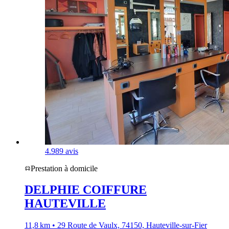
4.9
89 avis
Prestation à domicile
DELPHIE COIFFURE
HAUTEVILLE
11,8 km • 29 Route de Vaulx, 74150, Hauteville-sur-Fier