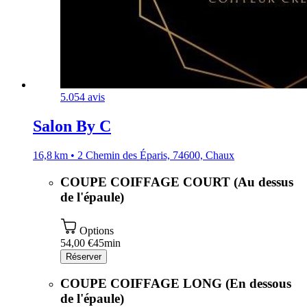
5.0
54 avis
Salon By C
16,8 km • 2 Chemin des Éparis, 74600, Chaux
COUPE COIFFAGE COURT (Au dessus
de l'épaule)
Options
54,00 €
45min
Réserver
COUPE COIFFAGE LONG (En dessous
de l'épaule)