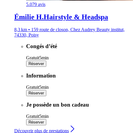
5.0
79 avis
Émilie H.Hairstyle & Headspa
8,3 km • 159 route de closon, Chez Audrey Beauty institut,
74330, Poisy
Congés d’été
Gratuit
5min
Réserver
Information
Gratuit
5min
Réserver
Je possède un bon cadeau
Gratuit
5min
Réserver
Découvrir plus de prestations