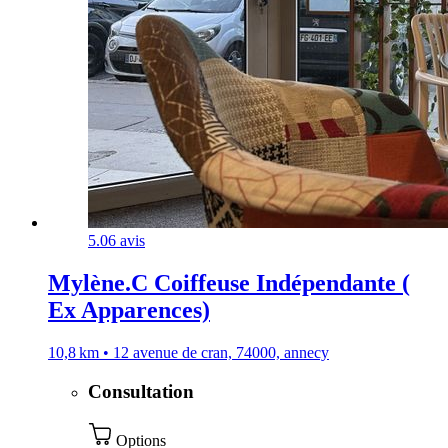
5.0
6 avis
Mylène.C Coiffeuse Indépendante (
Ex Apparences)
10,8 km • 12 avenue de cran, 74000, annecy
Consultation
Options