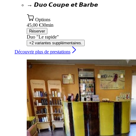
→ 𝘿𝙪𝙤 𝘾𝙤𝙪𝙥𝙚 𝙚𝙩 𝘽𝙖𝙧𝙗𝙚
Options
45,00 €
30min
Réserver
Duo "Le rapide"
+2 variantes supplémentaires.
Découvrir plus de prestations