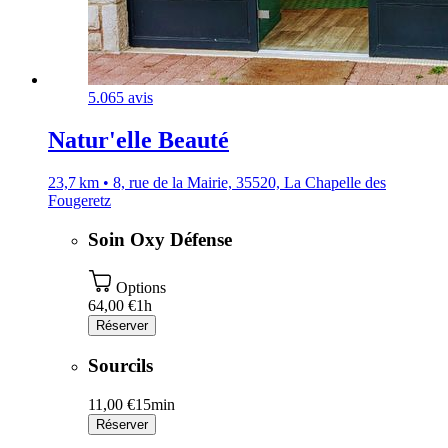
5.0
65 avis
Natur'elle Beauté
23,7 km • 8, rue de la Mairie, 35520, La Chapelle des
Fougeretz
Soin Oxy Défense
Options
64,00 €
1h
Réserver
Sourcils
11,00 €
15min
Réserver