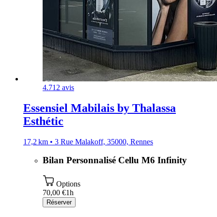
4.7
12 avis
Essensiel Mabilais by Thalassa
Esthétic
17,2 km • 3 Rue Malakoff, 35000, Rennes
Bilan Personnalisé Cellu M6 Infinity
Options
70,00 €
1h
Réserver