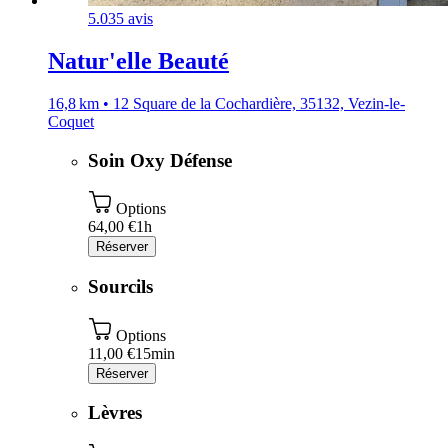
5.0
35 avis
Natur'elle Beauté
16,8 km • 12 Square de la Cochardière, 35132, Vezin-le-
Coquet
Soin Oxy Défense
Options
64,00 €
1h
Réserver
Sourcils
Options
11,00 €
15min
Réserver
Lèvres