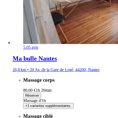
5.0
5 avis
Ma bulle Nantes
26,8 km • 20 Av. de la Gare de Legé, 44200, Nantes
Massage corps
80,00 €
1h 20min
Réserver
Massage d'1h
+1 variantes supplémentaires.
Massage ciblé