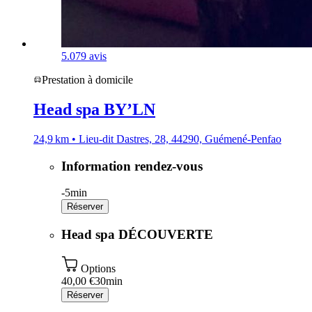
5.0
79 avis
Prestation à domicile
Head spa BY’LN
24,9 km • Lieu-dit Dastres, 28, 44290, Guémené-Penfao
Information rendez-vous
-
5min
Réserver
Head spa DÉCOUVERTE
Options
40,00 €
30min
Réserver