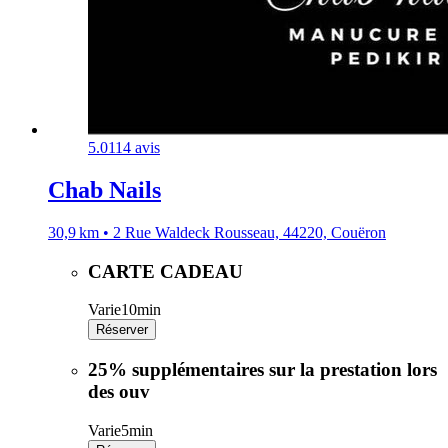
5.0
114 avis
Chab Nails
30,9 km • 2 Rue Waldeck Rousseau, 44220, Couëron
CARTE CADEAU
Varie
10min
Réserver
25% supplémentaires sur la prestation lors
des ouv
Varie
5min