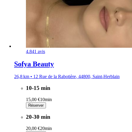
4.8
41 avis
Sofya Beauty
26,8 km • 12 Rue de la Rabotière, 44800, Saint-Herblain
10-15 min
15,00 €
10min
Réserver
20-30 min
20,00 €
20min