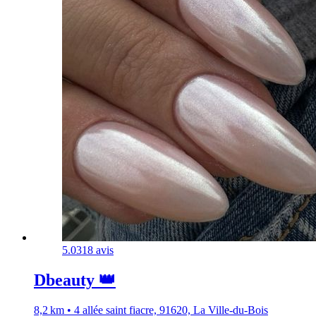
5.0
318 avis
Dbeauty 👑
8,2 km • 4 allée saint fiacre, 91620, La Ville-du-Bois