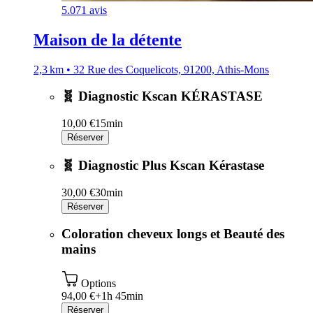
5.0
71 avis
Maison de la détente
2,3 km • 32 Rue des Coquelicots, 91200, Athis-Mons
🧬 Diagnostic Kscan KÉRASTASE
10,00 €
15min
Réserver
🧬 Diagnostic Plus Kscan Kérastase
30,00 €
30min
Réserver
Coloration cheveux longs et Beauté des
mains
Options
94,00 €+
1h 45min
Réserver