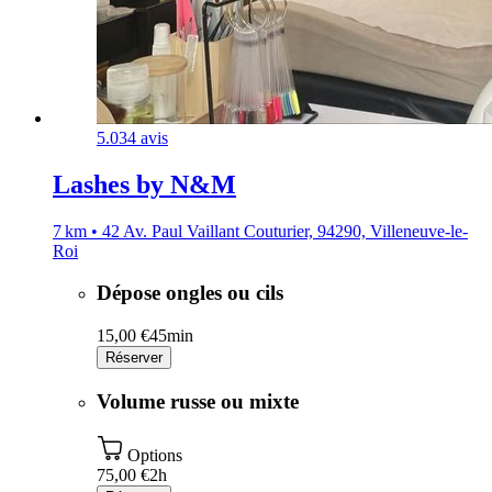
5.0
34 avis
Lashes by N&M
7 km • 42 Av. Paul Vaillant Couturier, 94290, Villeneuve-le-
Roi
Dépose ongles ou cils
15,00 €
45min
Réserver
Volume russe ou mixte
Options
75,00 €
2h