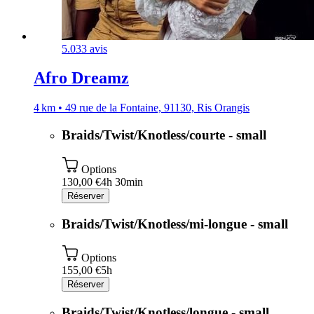
5.0
33 avis
Afro Dreamz
4 km • 49 rue de la Fontaine, 91130, Ris Orangis
Braids/Twist/Knotless/courte - small
Options
130,00 €
4h 30min
Réserver
Braids/Twist/Knotless/mi-longue - small
Options
155,00 €
5h
Réserver
Braids/Twist/Knotless/longue - small