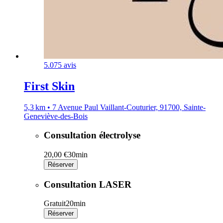
5.0
75 avis
First Skin
5,3 km • 7 Avenue Paul Vaillant-Couturier, 91700, Sainte-
Geneviève-des-Bois
Consultation électrolyse
20,00 €
30min
Réserver
Consultation LASER
Gratuit
20min
Réserver