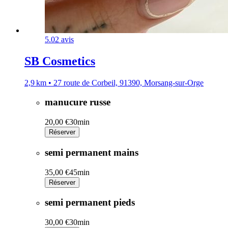
5.0
2 avis
SB Cosmetics
2,9 km • 27 route de Corbeil, 91390, Morsang-sur-Orge
manucure russe
20,00 €
30min
Réserver
semi permanent mains
35,00 €
45min
Réserver
semi permanent pieds
30,00 €
30min