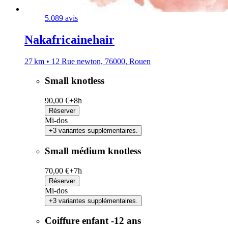
5.0
89 avis
Nakafricainehair
27 km • 12 Rue newton, 76000, Rouen
Small knotless
90,00 €+
8h
Réserver
Mi-dos
+3 variantes supplémentaires.
Small médium knotless
70,00 €+
7h
Réserver
Mi-dos
+3 variantes supplémentaires.
Coiffure enfant -12 ans