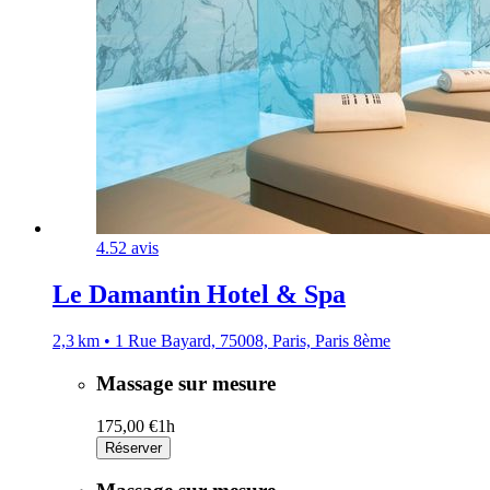
4.5
2 avis
Le Damantin Hotel & Spa
2,3 km • 1 Rue Bayard, 75008, Paris, Paris 8ème
Massage sur mesure
175,00 €
1h
Réserver