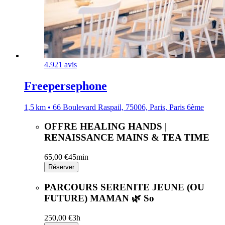
4.9
21 avis
Freepersephone
1,5 km • 66 Boulevard Raspail, 75006, Paris, Paris 6ème
OFFRE HEALING HANDS |
RENAISSANCE MAINS & TEA TIME
65,00 €
45min
Réserver
PARCOURS SERENITE JEUNE (OU
FUTURE) MAMAN 🌿 So
250,00 €
3h