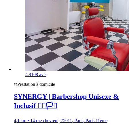
4.9
108 avis
Prestation à domicile
SYNERGY | Barbershop Unisexe &
Inclusif 🏳️‍🌈🏳️‍⚧️
4,1 km • 14 rue chevreul, 75011, Paris, Paris 11ème