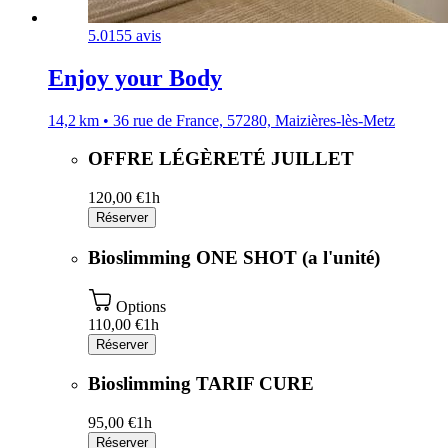
5.0
155 avis
Enjoy your Body
14,2 km • 36 rue de France, 57280, Maizières-lès-Metz
OFFRE LÉGÈRETÉ JUILLET
120,00 €
1h
Réserver
Bioslimming ONE SHOT (a l'unité)
Options
110,00 €
1h
Réserver
Bioslimming TARIF CURE
95,00 €
1h
Réserver