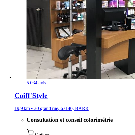
5.0
34 avis
Coiff'Style
19,9 km • 30 grand rue, 67140, BARR
Consultation et conseil colorimétrie
Options