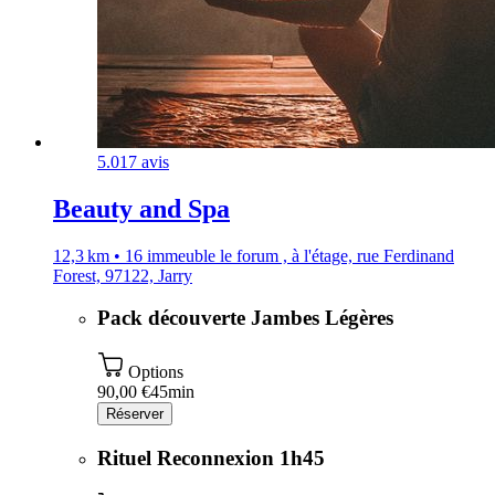
5.0
17 avis
Beauty and Spa
12,3 km • 16 immeuble le forum , à l'étage, rue Ferdinand
Forest, 97122, Jarry
Pack découverte Jambes Légères
Options
90,00 €
45min
Réserver
Rituel Reconnexion 1h45