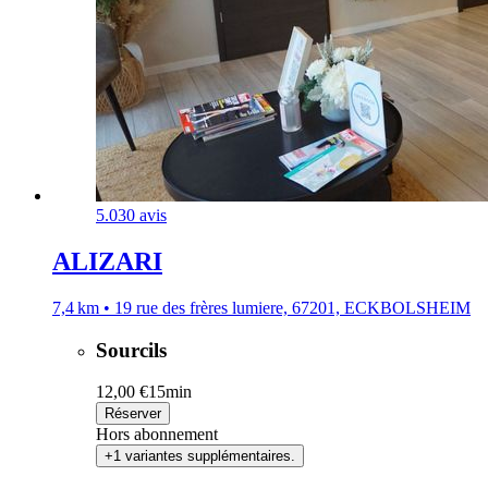
5.0
30 avis
ALIZARI
7,4 km • 19 rue des frères lumiere, 67201, ECKBOLSHEIM
Sourcils
12,00 €
15min
Réserver
Hors abonnement
+1 variantes supplémentaires.