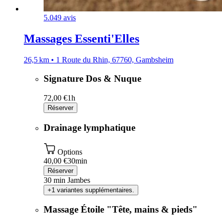
5.0
49 avis
Massages Essenti'Elles
26,5 km • 1 Route du Rhin, 67760, Gambsheim
Signature Dos & Nuque
72,00 €
1h
Réserver
Drainage lymphatique
Options
40,00 €
30min
Réserver
30 min Jambes
+1 variantes supplémentaires.
Massage Étoile "Tête, mains & pieds"