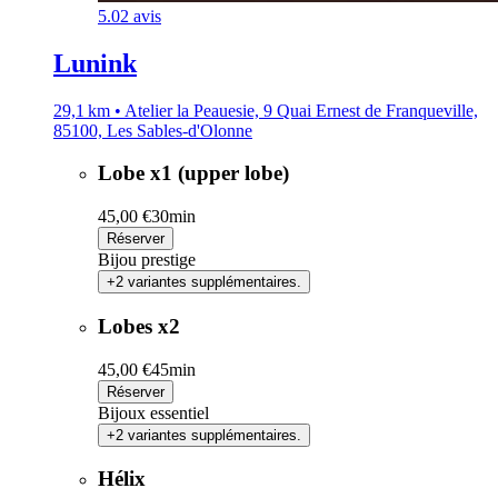
5.0
2 avis
Lunink
29,1 km • Atelier la Peauesie, 9 Quai Ernest de Franqueville,
85100, Les Sables-d'Olonne
Lobe x1 (upper lobe)
45,00 €
30min
Réserver
Bijou prestige
+2 variantes supplémentaires.
Lobes x2
45,00 €
45min
Réserver
Bijoux essentiel
+2 variantes supplémentaires.
Hélix