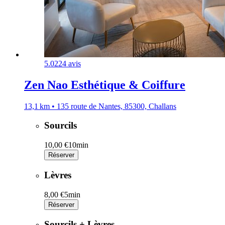
5.0
224 avis
Zen Nao Esthétique & Coiffure
13,1 km • 135 route de Nantes, 85300, Challans
Sourcils
10,00 €
10min
Réserver
Lèvres
8,00 €
5min
Réserver
Sourcils + Lèvres