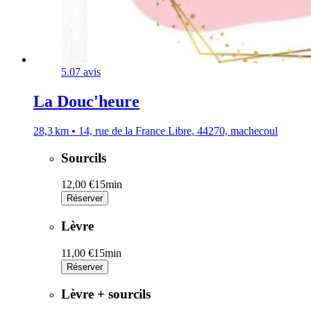
5.0
7 avis
La Douc'heure
28,3 km • 14, rue de la France Libre, 44270, machecoul
Sourcils
12,00 €
15min
Réserver
Lèvre
11,00 €
15min
Réserver
Lèvre + sourcils