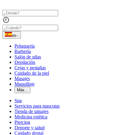
es
Peluquería
Barbería
Salón de uñas
Depilación
Cejas y pestañas
Cuidado de la piel
Masajes
Maquillaje
Más...
Spa
Servicios para mascotas
Tienda de tatuajes
Medicina estética
Piercing
Deporte y salud
Cuidado dental