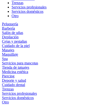
Trenzas
Servicios profesionales
Servicios domésticos
Otro
Peluquería
Barbería
Salón de uñas
Depilación
Cejas y pestañas
Cuidado de la piel
Masajes
Maquillaje
Spa
Servicios para mascotas
Tienda de tatuajes
Medicina estética
Piercing
Deporte y salud
Cuidado dental
Trenzas
Servicios profesionales
Servicios domésticos
Otro