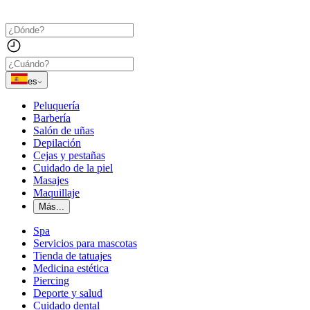
es
Peluquería
Barbería
Salón de uñas
Depilación
Cejas y pestañas
Cuidado de la piel
Masajes
Maquillaje
Más...
Spa
Servicios para mascotas
Tienda de tatuajes
Medicina estética
Piercing
Deporte y salud
Cuidado dental