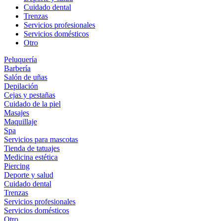
Cuidado dental
Trenzas
Servicios profesionales
Servicios domésticos
Otro
Peluquería
Barbería
Salón de uñas
Depilación
Cejas y pestañas
Cuidado de la piel
Masajes
Maquillaje
Spa
Servicios para mascotas
Tienda de tatuajes
Medicina estética
Piercing
Deporte y salud
Cuidado dental
Trenzas
Servicios profesionales
Servicios domésticos
Otro