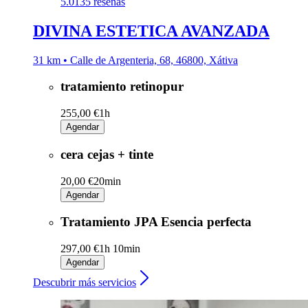
5.0
135 reseñas
DIVINA ESTETICA AVANZADA
31 km • Calle de Argenteria, 68, 46800, Xátiva
tratamiento retinopur
255,00 €
1h
Agendar
cera cejas + tinte
20,00 €
20min
Agendar
Tratamiento JPA Esencia perfecta
297,00 €
1h 10min
Agendar
Descubrir más servicios