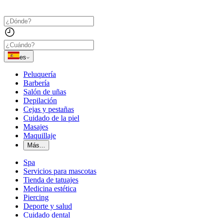
es
Peluquería
Barbería
Salón de uñas
Depilación
Cejas y pestañas
Cuidado de la piel
Masajes
Maquillaje
Más...
Spa
Servicios para mascotas
Tienda de tatuajes
Medicina estética
Piercing
Deporte y salud
Cuidado dental