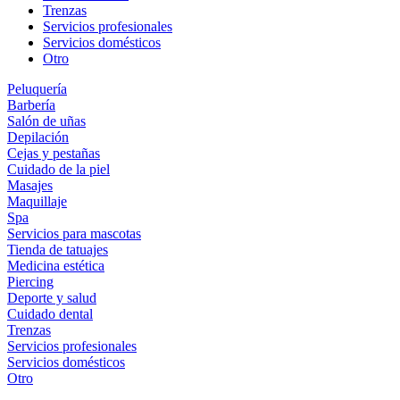
Trenzas
Servicios profesionales
Servicios domésticos
Otro
Peluquería
Barbería
Salón de uñas
Depilación
Cejas y pestañas
Cuidado de la piel
Masajes
Maquillaje
Spa
Servicios para mascotas
Tienda de tatuajes
Medicina estética
Piercing
Deporte y salud
Cuidado dental
Trenzas
Servicios profesionales
Servicios domésticos
Otro