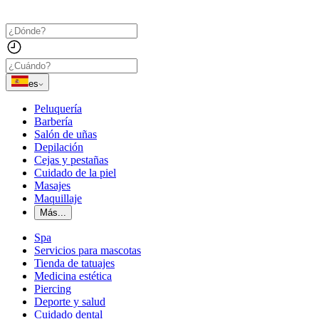
es
Peluquería
Barbería
Salón de uñas
Depilación
Cejas y pestañas
Cuidado de la piel
Masajes
Maquillaje
Más...
Spa
Servicios para mascotas
Tienda de tatuajes
Medicina estética
Piercing
Deporte y salud
Cuidado dental