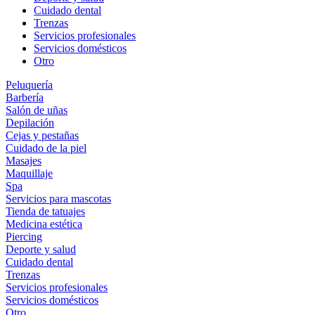
Cuidado dental
Trenzas
Servicios profesionales
Servicios domésticos
Otro
Peluquería
Barbería
Salón de uñas
Depilación
Cejas y pestañas
Cuidado de la piel
Masajes
Maquillaje
Spa
Servicios para mascotas
Tienda de tatuajes
Medicina estética
Piercing
Deporte y salud
Cuidado dental
Trenzas
Servicios profesionales
Servicios domésticos
Otro