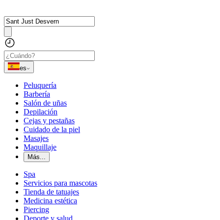
es
Peluquería
Barbería
Salón de uñas
Depilación
Cejas y pestañas
Cuidado de la piel
Masajes
Maquillaje
Más...
Spa
Servicios para mascotas
Tienda de tatuajes
Medicina estética
Piercing
Deporte y salud