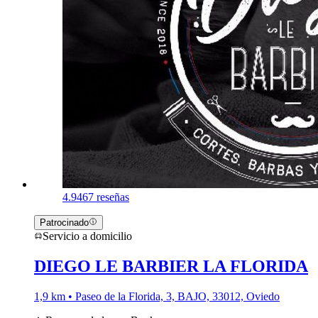
4.9
467 reseñas
Patrocinado
Servicio a domicilio
DIEGO LE BARBIER LA FLORIDA
1,9 km • Paseo de la Florida, 3, BAJO, 33012, Oviedo