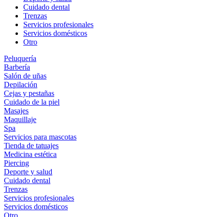
Cuidado dental
Trenzas
Servicios profesionales
Servicios domésticos
Otro
Peluquería
Barbería
Salón de uñas
Depilación
Cejas y pestañas
Cuidado de la piel
Masajes
Maquillaje
Spa
Servicios para mascotas
Tienda de tatuajes
Medicina estética
Piercing
Deporte y salud
Cuidado dental
Trenzas
Servicios profesionales
Servicios domésticos
Otro