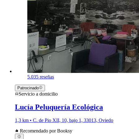
5.0
35 reseñas
Patrocinado
Servicio a domicilio
Lucía Peluquería Ecológica
1,3 km • C. de Pio XII, 10, bajo 1, 33013, Oviedo
Recomendado por Booksy