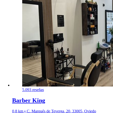
5.0
93 reseñas
Barber King
0,8 km • C. Marqués de Teverga, 20, 33005, Oviedo