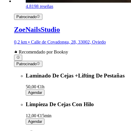
4.8
198 reseñas
Patrocinado
ZoeNailsStudio
0,2 km • Calle de Covadonga, 28, 33002, Oviedo
Recomendado por Booksy
Patrocinado
Laminado De Cejas +Lifting De Pestañas
50,00 €
1h
Agendar
Limpieza De Cejas Con Hilo
12,00 €
15min
Agendar