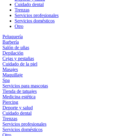
Cuidado dental
Trenzas
Servicios profesionales
Servicios domésticos
Otro
Peluquería
Barbería
Salón de uñas
Depilación
Cejas y pestañas
Cuidado de la piel
Masajes
Maquillaje
Spa
Servicios para mascotas
Tienda de tatuajes
Medicina estética
Piercing
Deporte y salud
Cuidado dental
Trenzas
Servicios profesionales
Servicios domésticos
Otro