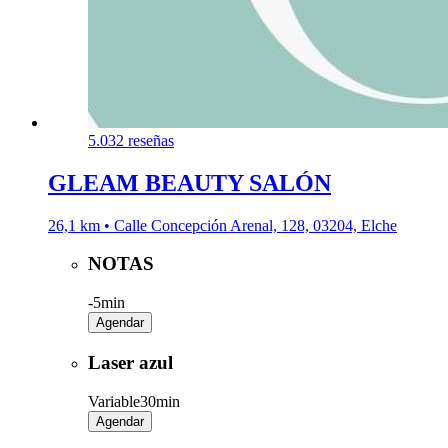
5.0
32 reseñas
GLEAM BEAUTY SALÓN
26,1 km • Calle Concepción Arenal, 128, 03204, Elche
NOTAS
-
5min
Agendar
Laser azul
Variable
30min
Agendar