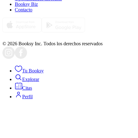
Booksy Biz
Contacto
© 2026 Booksy Inc. Todos los derechos reservados
Tu Booksy
Explorar
Citas
Perfil