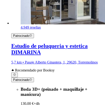
4.9
49 reseñas
Patrocinado
Estudio de peluqueria y estetica
DIMARINA
5,7 km • Pasaje Alberto Ginastera, 1, 29620, Torremolinos
Recomendado por Booksy
Patrocinado
Boda 3D+ (peinado + maquillaje +
manicura)
130,00 €+
4h