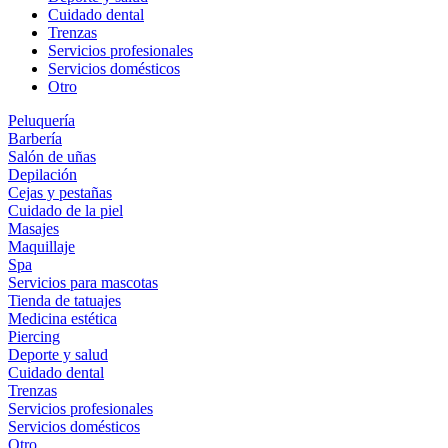
Cuidado dental
Trenzas
Servicios profesionales
Servicios domésticos
Otro
Peluquería
Barbería
Salón de uñas
Depilación
Cejas y pestañas
Cuidado de la piel
Masajes
Maquillaje
Spa
Servicios para mascotas
Tienda de tatuajes
Medicina estética
Piercing
Deporte y salud
Cuidado dental
Trenzas
Servicios profesionales
Servicios domésticos
Otro