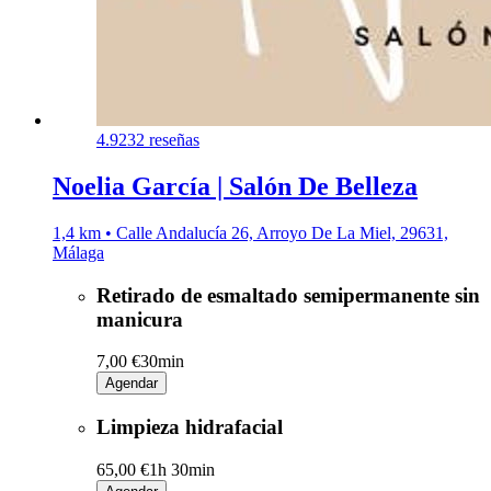
4.9
232 reseñas
Noelia García | Salón De Belleza
1,4 km • Calle Andalucía 26, Arroyo De La Miel, 29631,
Málaga
Retirado de esmaltado semipermanente sin
manicura
7,00 €
30min
Agendar
Limpieza hidrafacial
65,00 €
1h 30min