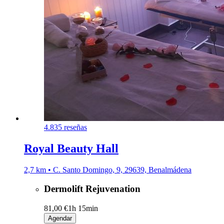
4.8
35 reseñas
Royal Beauty Hall
2,7 km • C. Santo Domingo, 9, 29639, Benalmádena
Dermolift Rejuvenation
81,00 €
1h 15min
Agendar