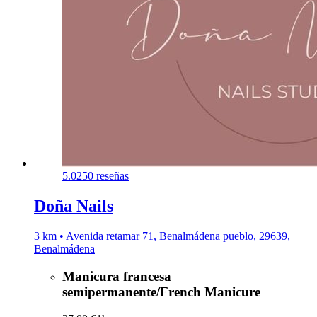
5.0
250 reseñas
Doña Nails
3 km • Avenida retamar 71, Benalmádena pueblo, 29639,
Benalmádena
Manicura francesa
semipermanente/French Manicure