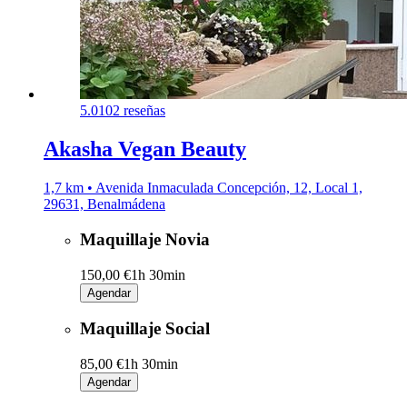
5.0
102 reseñas
Akasha Vegan Beauty
1,7 km • Avenida Inmaculada Concepción, 12, Local 1,
29631, Benalmádena
Maquillaje Novia
150,00 €
1h 30min
Agendar
Maquillaje Social
85,00 €
1h 30min
Agendar