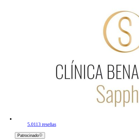
5.0
113 reseñas
Patrocinado