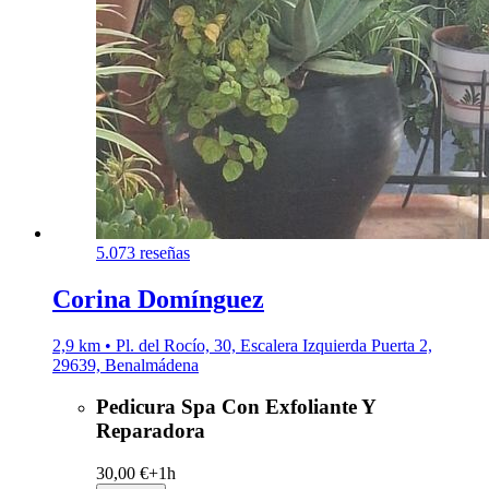
5.0
73 reseñas
Corina Domínguez
2,9 km • Pl. del Rocío, 30, Escalera Izquierda Puerta 2,
29639, Benalmádena
Pedicura Spa Con Exfoliante Y
Reparadora
30,00 €+
1h