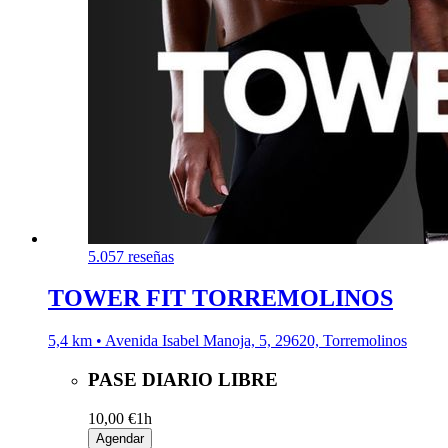
5.0
57 reseñas
TOWER FIT TORREMOLINOS
5,4 km • Avenida Isabel Manoja, 5, 29620, Torremolinos
PASE DIARIO LIBRE
10,00 €
1h
Agendar