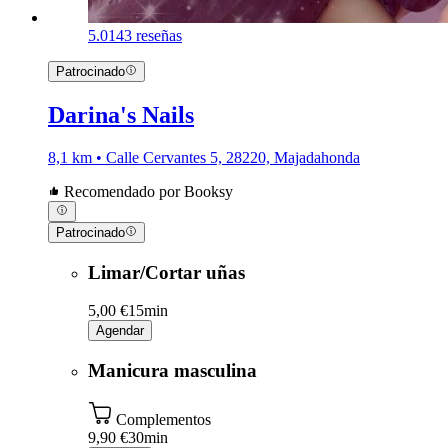
5.0
143 reseñas
Patrocinado
Darina's Nails
8,1 km • Calle Cervantes 5, 28220, Majadahonda
Recomendado por Booksy
Patrocinado
Limar/Cortar uñas
5,00 €
15min
Agendar
Manicura masculina
Complementos
9,90 €
30min