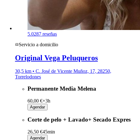
5.0
287 reseñas
Servicio a domicilio
Original Vega Peluqueros
30,5 km • C. José de Vicente Muñoz, 17, 28250,
Torrelodones
Permanente Media Melena
60,00 €+
3h
Agendar
Corte de pelo + Lavado+ Secado Expres
26,50 €
45min
Agendar