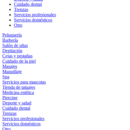
Cuidado dental
Trenzas
Servicios profesionales
Servicios domésticos
Otro
Peluquería
Barbería
Salón de uñas
Depilación
Cejas y pestañas
Cuidado de la piel
Masajes
Maquillaje
Spa
Servicios para mascotas
Tienda de tatuajes
Medicina estética
Piercing
Deporte y salud
Cuidado dental
Trenzas
Servicios profesionales
Servicios domésticos
Otro