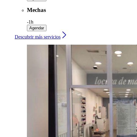
Mechas
-
1h
Agendar
Descubrir más servicios