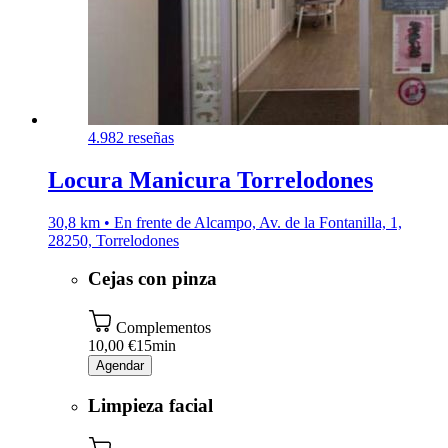
4.9
82 reseñas
Locura Manicura Torrelodones
30,8 km • En frente de Alcampo, Av. de la Fontanilla, 1,
28250, Torrelodones
Cejas con pinza
Complementos
10,00 €
15min
Agendar
Limpieza facial