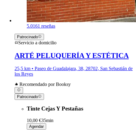
5.0
161 reseñas
Patrocinado
Servicio a domicilio
ARTÉ PELUQUERÍA Y ESTÉTICA
25,5 km • Paseo de Guadalajara, 38, 28702, San Sebastián de
los Reyes
Recomendado por Booksy
Patrocinado
Tinte Cejas Y Pestañas
10,00 €
35min
Agendar