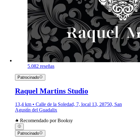
5.0
82 reseñas
Patrocinado
Raquel Martins Studio
13,4 km • Calle de la Soledad, 7, local 13, 28750, San
Agustín del Guadalix
Recomendado por Booksy
Patrocinado