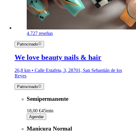
4.7
27 reseñas
Patrocinado
We love beauty nails & hair
26,8 km • Calle Estafeta, 3, 28701, San Sebastián de los
Reyes
Patrocinado
Semipermanente
18,00 €
45min
Agendar
Manicura Normal