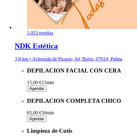
5.0
53 reseñas
NDK Estética
3,8 km • Avinguda de Picasso, 64, Bajos, 07014, Palma
DEPILACION FACIAL CON CERA
15,00 €
15min
Agendar
DEPILACION COMPLETA CHICO
65,00 €
50min
Agendar
Limpieza de Cutis