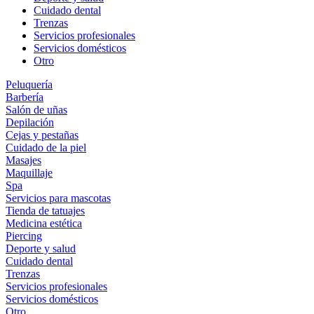
Cuidado dental
Trenzas
Servicios profesionales
Servicios domésticos
Otro
Peluquería
Barbería
Salón de uñas
Depilación
Cejas y pestañas
Cuidado de la piel
Masajes
Maquillaje
Spa
Servicios para mascotas
Tienda de tatuajes
Medicina estética
Piercing
Deporte y salud
Cuidado dental
Trenzas
Servicios profesionales
Servicios domésticos
Otro