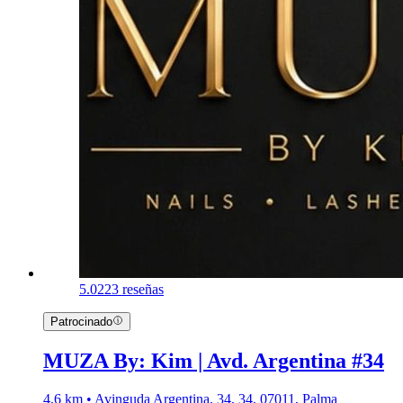
5.0
223 reseñas
Patrocinado
MUZA By: Kim | Avd. Argentina #34
4,6 km • Avinguda Argentina, 34, 34, 07011, Palma