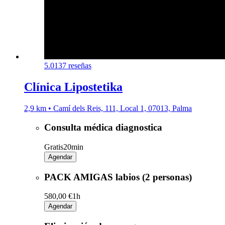
5.0
137 reseñas
Clínica Lipostetika
2,9 km • Camí dels Reis, 111, Local 1, 07013, Palma
Consulta médica diagnostica
Gratis
20min
Agendar
PACK AMIGAS labios (2 personas)
580,00 €
1h
Agendar