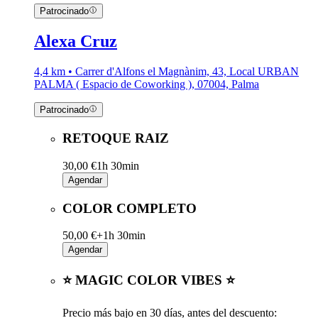
Patrocinado
Alexa Cruz
4,4 km • Carrer d'Alfons el Magnànim, 43, Local URBAN
PALMA ( Espacio de Coworking ), 07004, Palma
Patrocinado
RETOQUE RAIZ
30,00 €
1h 30min
Agendar
COLOR COMPLETO
50,00 €+
1h 30min
Agendar
⭐ MAGIC COLOR VIBES ⭐
Precio más bajo en 30 días, antes del descuento: