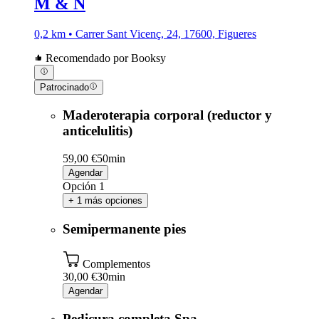
M & N
0,2 km • Carrer Sant Vicenç, 24, 17600, Figueres
Recomendado por Booksy
Patrocinado
Maderoterapia corporal (reductor y
anticelulitis)
59,00 €
50min
Agendar
Opción 1
+ 1 más opciones
Semipermanente pies
Complementos
30,00 €
30min
Agendar
Pedicura completa Spa