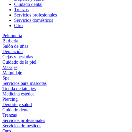
Cuidado dental
Trenzas
Servicios profesionales
Servicios domésticos
Otro
Peluquería
Barbería
Salón de uñas
Depilación
Cejas y pestañas
Cuidado de la piel
Masajes
Maquillaje
Spa
Servicios para mascotas
Tienda de tatuajes
Medicina estética
Piercing
Deporte y salud
Cuidado dental
Trenzas
Servicios profesionales
Servicios domésticos
Otro