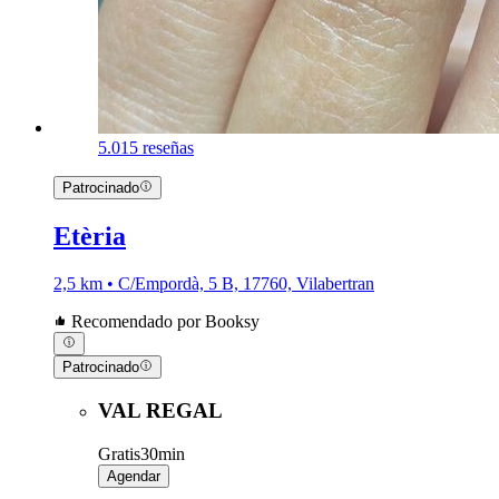
5.0
15 reseñas
Patrocinado
Etèria
2,5 km • C/Empordà, 5 B, 17760, Vilabertran
Recomendado por Booksy
Patrocinado
VAL REGAL
Gratis
30min
Agendar