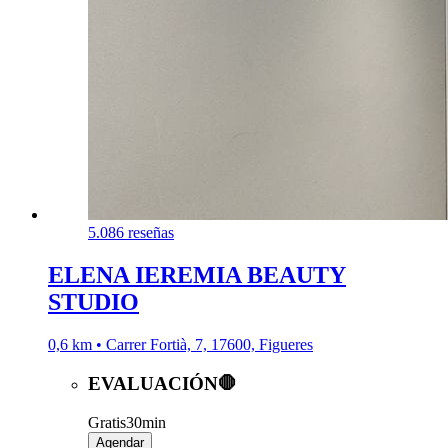
5.0
86 reseñas
ELENA IEREMIA BEAUTY
STUDIO
0,6 km • Carrer Fortià, 7, 17600, Figueres
EVALUACIÓN🛑
Gratis
30min
Agendar