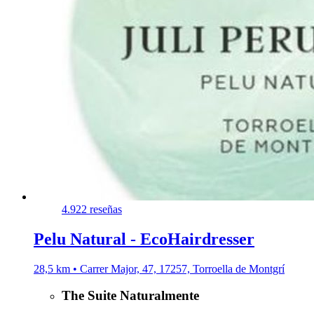
4.9
22 reseñas
Pelu Natural - EcoHairdresser
28,5 km • Carrer Major, 47, 17257, Torroella de Montgrí
The Suite Naturalmente