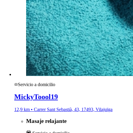
Servicio a domicilio
MickyToool19
12,9 km • Carrer Sant Sebastià, 43, 17493, Vilajuïga
Masaje relajante