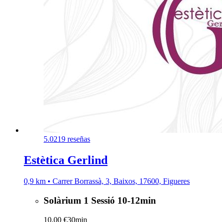
5.0
219 reseñas
Estètica Gerlind
0,9 km • Carrer Borrassà, 3, Baixos, 17600, Figueres
Solàrium 1 Sessió 10-12min
10,00 €
30min