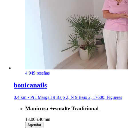
4.9
49 reseñas
bonicanails
0,4 km • Pi I Margall 9 Bajo 2, N 9 Bajo 2, 17600, Figueres
Manicura +esmalte Tradicional
18,00 €
40min
Agendar