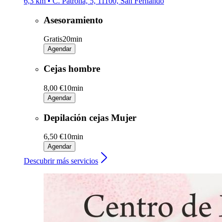
6,3 km • C. Patrona, 5, 11100, San Fernando
Asesoramiento
Gratis
20min
Agendar
Cejas hombre
8,00 €
10min
Agendar
Depilación cejas Mujer
6,50 €
10min
Agendar
Descubrir más servicios