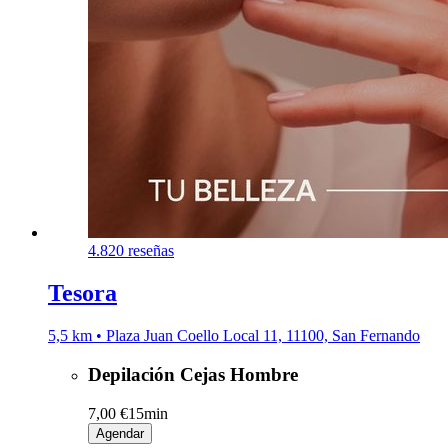
4.8
20 reseñas
Tesora
5,5 km • Plaza Juan Coello Local 11, 11100, San Fernando
Depilación Cejas Hombre
7,00 €
15min
Agendar