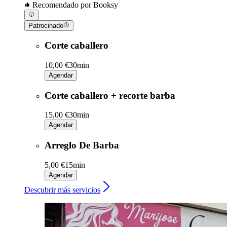
Recomendado por Booksy
Patrocinado
Corte caballero
10,00 €
30min
Agendar
Corte caballero + recorte barba
15,00 €
30min
Agendar
Arreglo De Barba
5,00 €
15min
Agendar
Descubrir más servicios