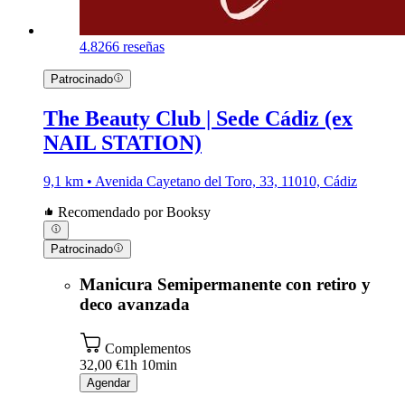
4.8
266 reseñas
Patrocinado
The Beauty Club | Sede Cádiz (ex
NAIL STATION)
9,1 km • Avenida Cayetano del Toro, 33, 11010, Cádiz
Recomendado por Booksy
Patrocinado
Manicura Semipermanente con retiro y
deco avanzada
Complementos
32,00 €
1h 10min
Agendar