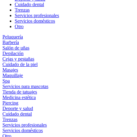
Cuidado dental
Trenzas
Servicios profesionales
Servicios domésticos
Otro
Peluquería
Barbería
Salón de uñas
Depilación
Cejas y pestañas
Cuidado de la piel
Masajes
Maquillaje
Spa
Servicios para mascotas
Tienda de tatuajes
Medicina estética
Piercing
Deporte y salud
Cuidado dental
Trenzas
Servicios profesionales
Servicios domésticos
Otro