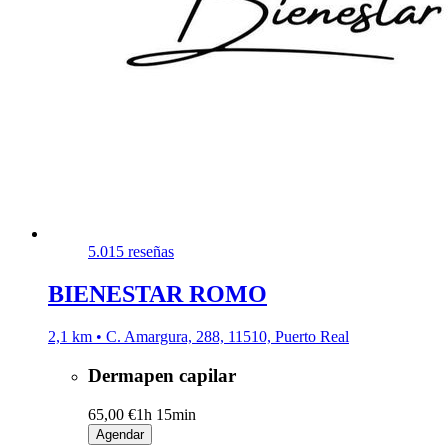
5.0
15 reseñas
BIENESTAR ROMO
2,1 km • C. Amargura, 288, 11510, Puerto Real
Dermapen capilar
65,00 €
1h 15min
Agendar