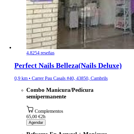
4.8
254 reseñas
Perfect Nails Belleza(Nails Deluxe)
0,9 km • Carrer Pau Casals #40, 43850, Cambrils
Combo Manicura/Pedicura
semipermanente
Complementos
65,00 €
2h
Agendar