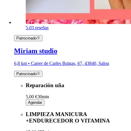
5.0
3 reseñas
Patrocinado
Miriam studio
6,8 km • Carrer de Carles Buïgas, 67, 43840, Salou
Patrocinado
Reparación uña
5,00 €
30min
Agendar
LIMPIEZA MANICURA
+ENDURECEDOR O VITAMINA