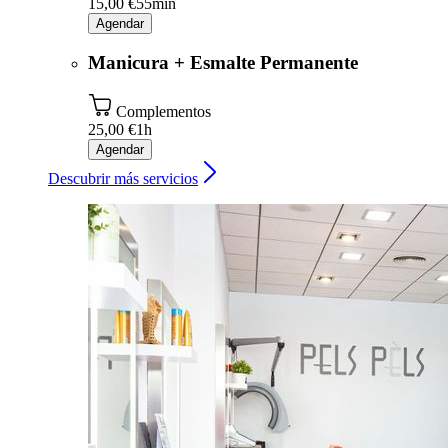
15,00 €
55min
Agendar
Manicura + Esmalte Permanente
Complementos
25,00 €
1h
Agendar
Descubrir más servicios