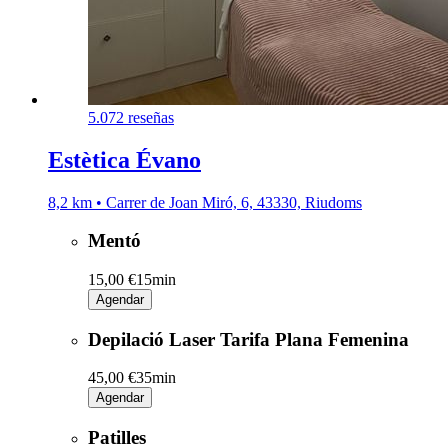
5.0
72 reseñas
Estètica Évano
8,2 km • Carrer de Joan Miró, 6, 43330, Riudoms
Mentó
15,00 €
15min
Agendar
Depilació Laser Tarifa Plana Femenina
45,00 €
35min
Agendar
Patilles