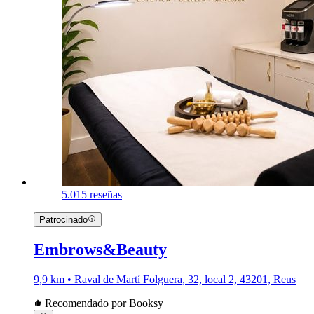
5.0
15 reseñas
Patrocinado
Embrows&Beauty
9,9 km • Raval de Martí Folguera, 32, local 2, 43201, Reus
Recomendado por Booksy