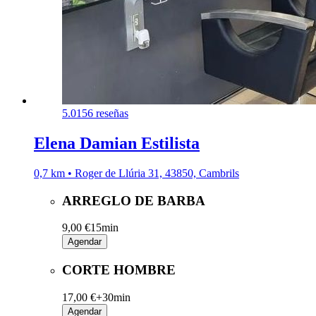
5.0
156 reseñas
Elena Damian Estilista
0,7 km • Roger de Llúria 31, 43850, Cambrils
ARREGLO DE BARBA
9,00 €
15min
Agendar
CORTE HOMBRE
17,00 €+
30min
Agendar