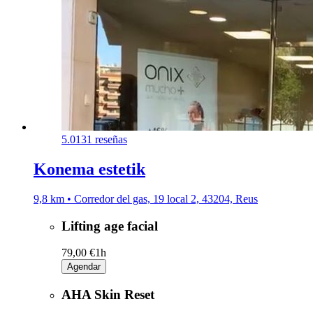
5.0
131 reseñas
Konema estetik
9,8 km • Corredor del gas, 19 local 2, 43204, Reus
Lifting age facial
79,00 €
1h
Agendar
AHA Skin Reset