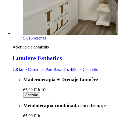
5.0
16 reseñas
Servicio a domicilio
Lumiere Esthetics
1,8 km • Carrer del País Basc, 15, 43850, Cambrils
Maderoterapia + Drenaje Lumière
65,00 €
1h 10min
Agendar
Metaloterapia combinada con drenaje
65,00 €
1h