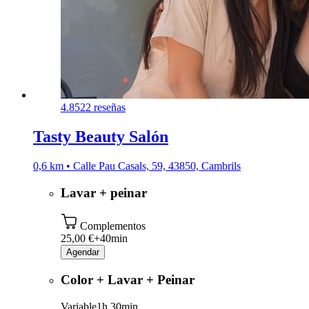
4.8
522 reseñas
Tasty Beauty Salón
0,6 km • Calle Pau Casals, 59, 43850, Cambrils
Lavar + peinar
Complementos
25,00 €+
40min
Agendar
Color + Lavar + Peinar
Variable
1h 30min