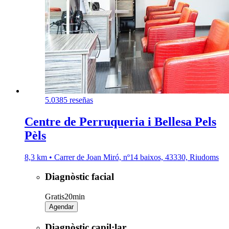
5.0
385 reseñas
Centre de Perruqueria i Bellesa Pels
Pèls
8,3 km • Carrer de Joan Miró, nº14 baixos, 43330, Riudoms
Diagnòstic facial
Gratis
20min
Agendar
Diagnòstic capil·lar