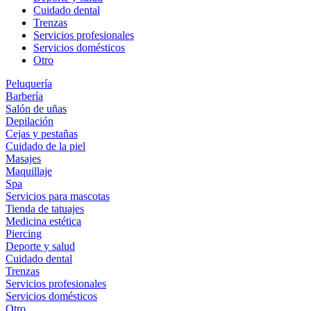
Cuidado dental
Trenzas
Servicios profesionales
Servicios domésticos
Otro
Peluquería
Barbería
Salón de uñas
Depilación
Cejas y pestañas
Cuidado de la piel
Masajes
Maquillaje
Spa
Servicios para mascotas
Tienda de tatuajes
Medicina estética
Piercing
Deporte y salud
Cuidado dental
Trenzas
Servicios profesionales
Servicios domésticos
Otro