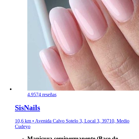
4.9
574 reseñas
SisNails
10,6 km • Avenida Calvo Sotelo 3, Local 3, 39710, Medio
Cudeyo
Manicura semipermanente (Base de