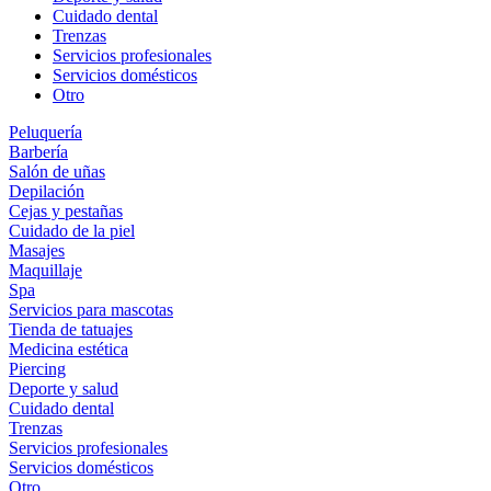
Cuidado dental
Trenzas
Servicios profesionales
Servicios domésticos
Otro
Peluquería
Barbería
Salón de uñas
Depilación
Cejas y pestañas
Cuidado de la piel
Masajes
Maquillaje
Spa
Servicios para mascotas
Tienda de tatuajes
Medicina estética
Piercing
Deporte y salud
Cuidado dental
Trenzas
Servicios profesionales
Servicios domésticos
Otro