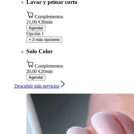
Lavar y peinar corto
Complementos
21,00 €
30min
Agendar
Opción 1
+ 2 más opciones
Solo Color
Complementos
20,00 €
20min
Agendar
Descubrir más servicios