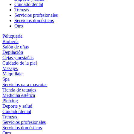
Cuidado dental
Trenzas
Servicios profesionales
Servicios domésticos
Otro
Peluquería
Barbería
Salón de uñas
Depilación
Cejas y pestañas
Cuidado de la piel
Masajes
Maquillaje
Spa
Servicios para mascotas
Tienda de tatuajes
Medicina estética
Piercing
Deporte y salud
Cuidado dental
Trenzas
Servicios profesionales
Servicios domésticos
Otro