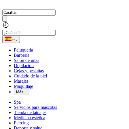
es
Peluquería
Barbería
Salón de uñas
Depilación
Cejas y pestañas
Cuidado de la piel
Masajes
Maquillaje
Más...
Spa
Servicios para mascotas
Tienda de tatuajes
Medicina estética
Piercing
Deporte y salud