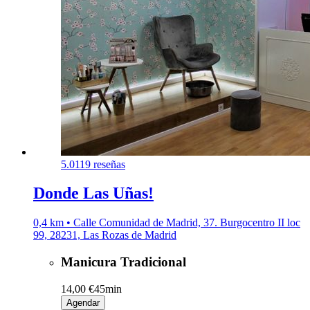
5.0
119 reseñas
Donde Las Uñas!
0,4 km • Calle Comunidad de Madrid, 37. Burgocentro II loc
99, 28231, Las Rozas de Madrid
Manicura Tradicional
14,00 €
45min
Agendar