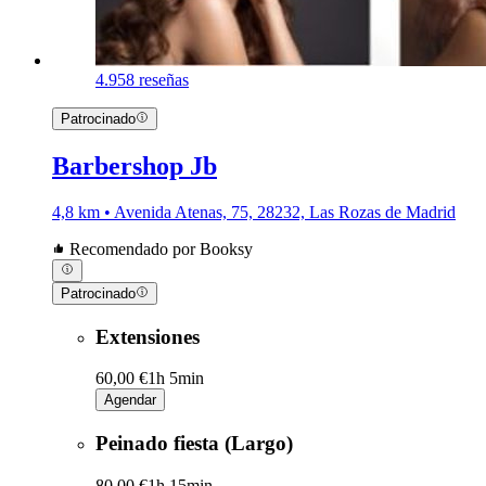
4.9
58 reseñas
Patrocinado
Barbershop Jb
4,8 km • Avenida Atenas, 75, 28232, Las Rozas de Madrid
Recomendado por Booksy
Patrocinado
Extensiones
60,00 €
1h 5min
Agendar
Peinado fiesta (Largo)
80,00 €
1h 15min