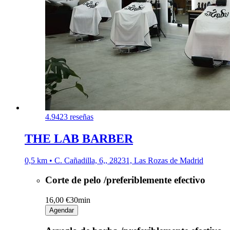
4.9
423 reseñas
THE LAB BARBER
0,5 km • C. Cañadilla, 6,, 28231, Las Rozas de Madrid
Corte de pelo /preferiblemente efectivo
16,00 €
30min
Agendar