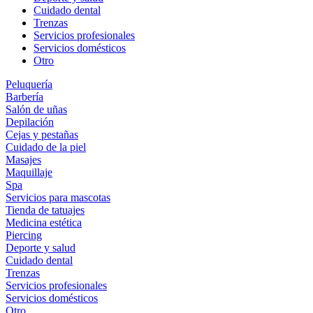
Cuidado dental
Trenzas
Servicios profesionales
Servicios domésticos
Otro
Peluquería
Barbería
Salón de uñas
Depilación
Cejas y pestañas
Cuidado de la piel
Masajes
Maquillaje
Spa
Servicios para mascotas
Tienda de tatuajes
Medicina estética
Piercing
Deporte y salud
Cuidado dental
Trenzas
Servicios profesionales
Servicios domésticos
Otro