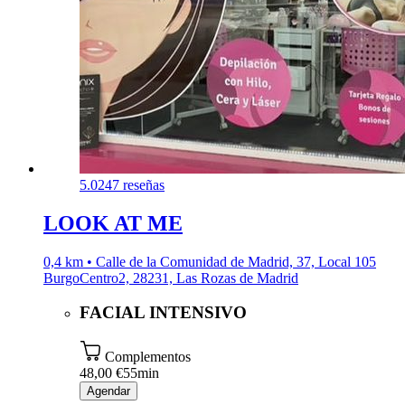
5.0
247 reseñas
LOOK AT ME
0,4 km • Calle de la Comunidad de Madrid, 37, Local 105
BurgoCentro2, 28231, Las Rozas de Madrid
FACIAL INTENSIVO
Complementos
48,00 €
55min
Agendar