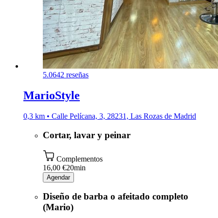
5.0
642 reseñas
MarioStyle
0,3 km • Calle Pelícana, 3, 28231, Las Rozas de Madrid
Cortar, lavar y peinar
Complementos
16,00 €
20min
Agendar
Diseño de barba o afeitado completo
(Mario)