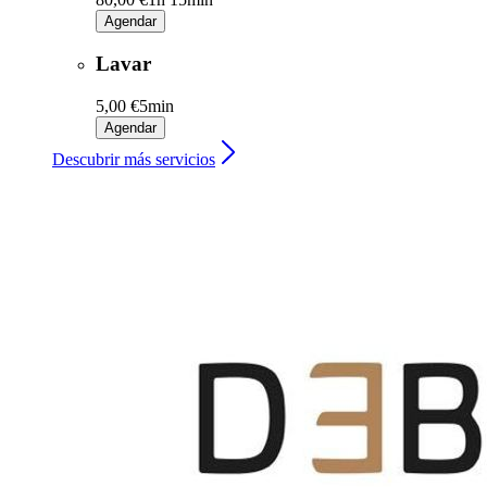
Agendar
Lavar
5,00 €
5min
Agendar
Descubrir más servicios