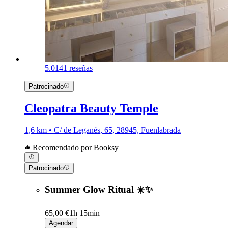
5.0
141 reseñas
Patrocinado
Cleopatra Beauty Temple
1,6 km • C/ de Leganés, 65, 28945, Fuenlabrada
Recomendado por Booksy
Patrocinado
Summer Glow Ritual ☀️✨
65,00 €
1h 15min
Agendar