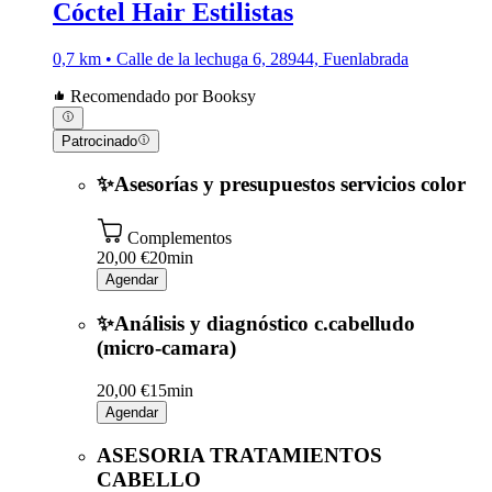
Cóctel Hair Estilistas
0,7 km • Calle de la lechuga 6, 28944, Fuenlabrada
Recomendado por Booksy
Patrocinado
✨Asesorías y presupuestos servicios color
Complementos
20,00 €
20min
Agendar
✨Análisis y diagnóstico c.cabelludo
(micro-camara)
20,00 €
15min
Agendar
ASESORIA TRATAMIENTOS
CABELLO