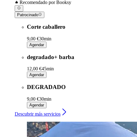
Recomendado por Booksy
Patrocinado
Corte caballero
9,00 €
30min
Agendar
degradado+ barba
12,00 €
45min
Agendar
DEGRADADO
9,00 €
30min
Agendar
Descubrir más servicios