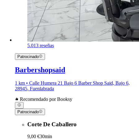
5.0
13 reseñas
Patrocinado
Barbershopsaid
1 km • Calle Humera 21 Bajo 6 Barber Shop Said, Bajo 6,
28945, Fuenlabrada
Recomendado por Booksy
Patrocinado
Corte De Caballero
9,00 €
30min