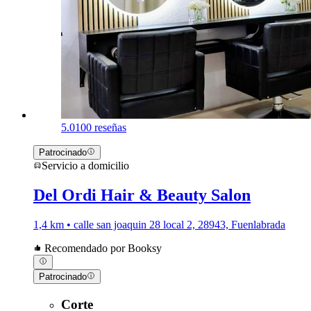
5.0
100 reseñas
Patrocinado
Servicio a domicilio
Del Ordi Hair & Beauty Salon
1,4 km • calle san joaquin 28 local 2, 28943, Fuenlabrada
Recomendado por Booksy
Patrocinado
Corte