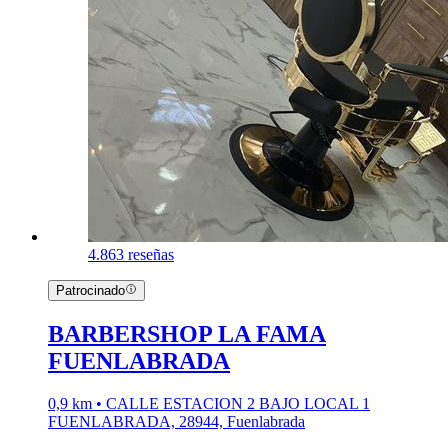
4.8
63 reseñas
Patrocinado
BARBERSHOP LA FAMA
FUENLABRADA
0,9 km • CALLE ESTACION 2 BAJO LOCAL 1
FUENLABRADA, 28944, Fuenlabrada