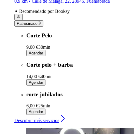
0,9 km • Calle de Málaga, 22, 28945, Fuenlabrada
Recomendado por Booksy
Patrocinado
Corte Pelo
9,00 €
30min
Agendar
Corte pelo + barba
14,00 €
40min
Agendar
corte jubilados
6,00 €
25min
Agendar
Descubrir más servicios