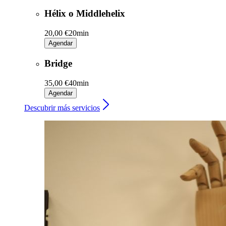
Hélix o Middlehelix
20,00 €
20min
Agendar
Bridge
35,00 €
40min
Agendar
Descubrir más servicios