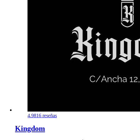
4.9
816 reseñas
Kingdom