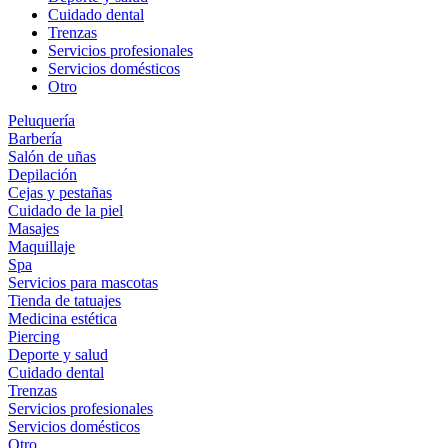
Cuidado dental
Trenzas
Servicios profesionales
Servicios domésticos
Otro
Peluquería
Barbería
Salón de uñas
Depilación
Cejas y pestañas
Cuidado de la piel
Masajes
Maquillaje
Spa
Servicios para mascotas
Tienda de tatuajes
Medicina estética
Piercing
Deporte y salud
Cuidado dental
Trenzas
Servicios profesionales
Servicios domésticos
Otro