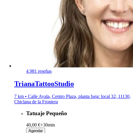
4.9
81 reseñas
TrianaTattooStudio
7 km • Calle Ayala, Centro Plaza, planta baja: local 32, 11130,
Chiclana de la Frontera
Tatuaje Pequeño
40,00 €+
30min
Agendar