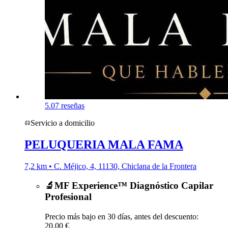
5.0
7 reseñas
Servicio a domicilio
PELUQUERIA MALA FAMA
7,2 km • C. Méjico, 4, 11130, Chiclana de la Frontera
🔬MF Experience™ Diagnóstico Capilar
Profesional
Precio más bajo en 30 días, antes del descuento:
20,00 €