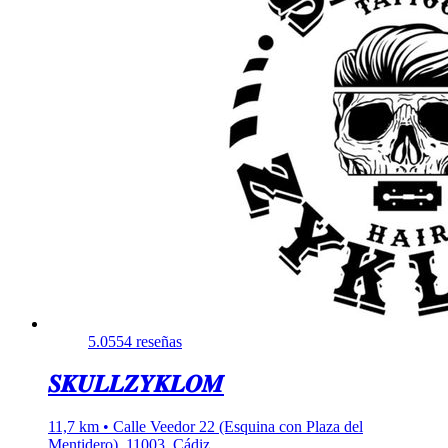
5.0
554 reseñas
𝑺𝑲𝑼𝑳𝑳𝒁𝒀𝑲𝑳𝑶𝑴
11,7 km • Calle Veedor 22 (Esquina con Plaza del
Mentidero), 11003, Cádiz