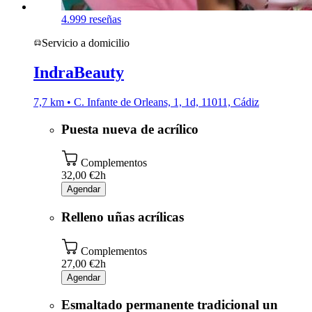
4.9
99 reseñas
Servicio a domicilio
IndraBeauty
7,7 km • C. Infante de Orleans, 1, 1d, 11011, Cádiz
Puesta nueva de acrílico
Complementos
32,00 €
2h
Agendar
Relleno uñas acrílicas
Complementos
27,00 €
2h
Agendar
Esmaltado permanente tradicional un