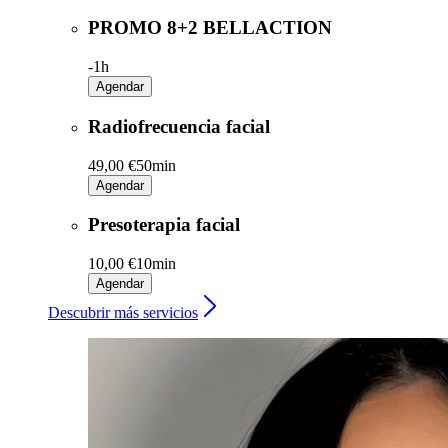
PROMO 8+2 BELLACTION
-
1h
Agendar
Radiofrecuencia facial
49,00 €
50min
Agendar
Presoterapia facial
10,00 €
10min
Agendar
Descubrir más servicios