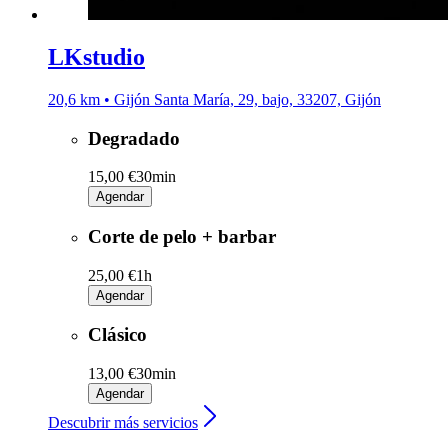
LKstudio
20,6 km • Gijón Santa María, 29, bajo, 33207, Gijón
Degradado
15,00 €
30min
Agendar
Corte de pelo + barbar
25,00 €
1h
Agendar
Clásico
13,00 €
30min
Agendar
Descubrir más servicios