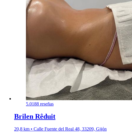
5.0
188 reseñas
Brilen Rêduit
20,8 km • Calle Fuente del Real 48, 33209, Gijón