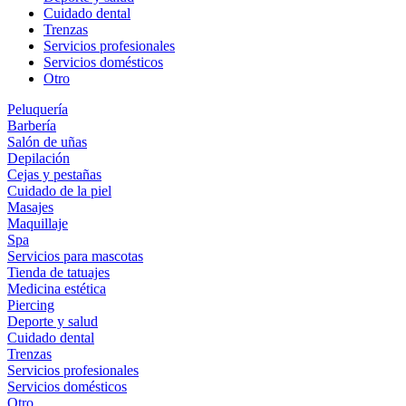
Cuidado dental
Trenzas
Servicios profesionales
Servicios domésticos
Otro
Peluquería
Barbería
Salón de uñas
Depilación
Cejas y pestañas
Cuidado de la piel
Masajes
Maquillaje
Spa
Servicios para mascotas
Tienda de tatuajes
Medicina estética
Piercing
Deporte y salud
Cuidado dental
Trenzas
Servicios profesionales
Servicios domésticos
Otro