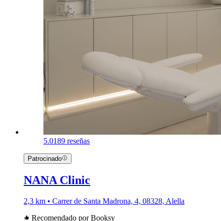
5.0
189 reseñas
Patrocinado
NANA Clinic
2,3 km • Carrer de Santa Madrona, 4, 08328, Alella
Recomendado por Booksy