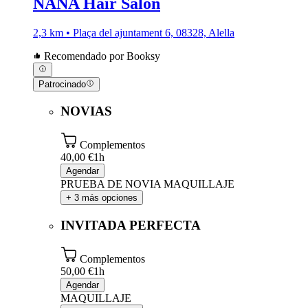
NANA Hair Salon
2,3 km • Plaça del ajuntament 6, 08328, Alella
Recomendado por Booksy
Patrocinado
NOVIAS
Complementos
40,00 €
1h
Agendar
PRUEBA DE NOVIA MAQUILLAJE
+ 3 más opciones
INVITADA PERFECTA
Complementos
50,00 €
1h
Agendar
MAQUILLAJE