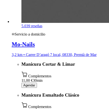
5.0
39 reseñas
Servicio a domicilio
Mo-Nails
3,2 km • Carrer D’aragó 7 local, 08330, Premià de Mar
Manicura Cortar & Limar
Complementos
11,00 €
30min
Agendar
Manicura Esmaltado Clásico
Complementos