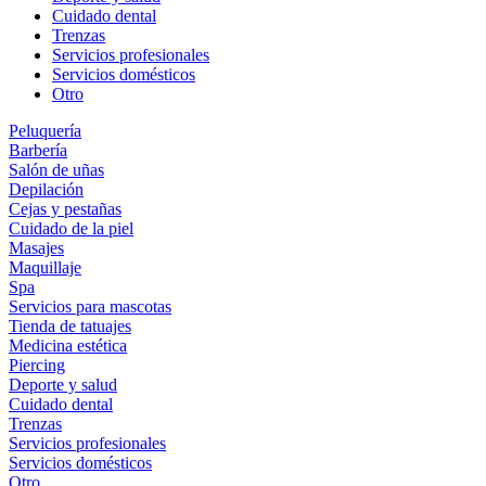
Cuidado dental
Trenzas
Servicios profesionales
Servicios domésticos
Otro
Peluquería
Barbería
Salón de uñas
Depilación
Cejas y pestañas
Cuidado de la piel
Masajes
Maquillaje
Spa
Servicios para mascotas
Tienda de tatuajes
Medicina estética
Piercing
Deporte y salud
Cuidado dental
Trenzas
Servicios profesionales
Servicios domésticos
Otro