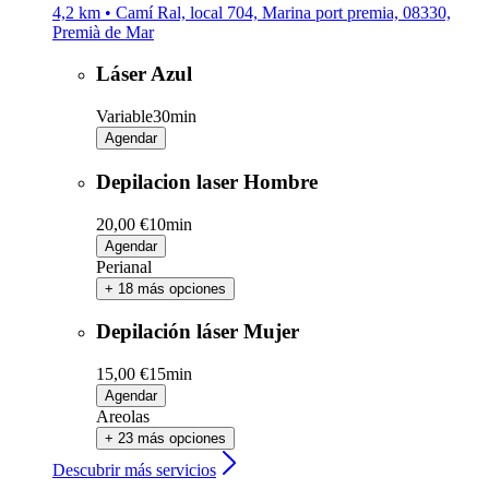
4,2 km • Camí Ral, local 704, Marina port premia, 08330,
Premià de Mar
Láser Azul
Variable
30min
Agendar
Depilacion laser Hombre
20,00 €
10min
Agendar
Perianal
+ 18 más opciones
Depilación láser Mujer
15,00 €
15min
Agendar
Areolas
+ 23 más opciones
Descubrir más servicios