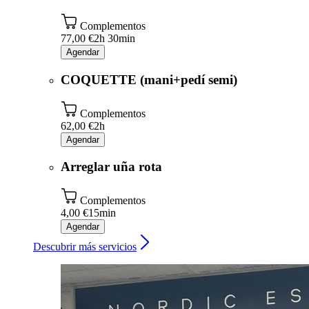
Complementos
77,00 €
2h 30min
Agendar
COQUETTE (mani+pedí semi)
Complementos
62,00 €
2h
Agendar
Arreglar uña rota
Complementos
4,00 €
15min
Agendar
Descubrir más servicios