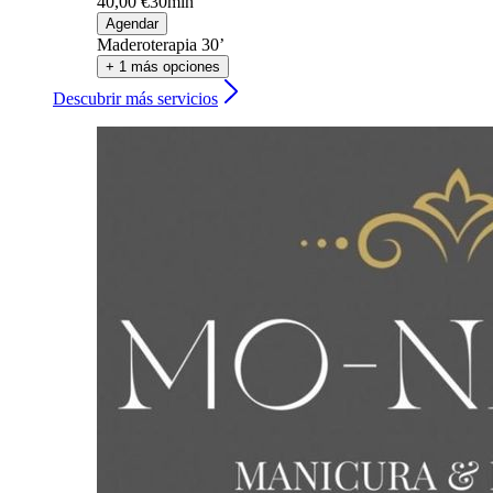
40,00 €
30min
Agendar
Maderoterapia 30’
+ 1 más opciones
Descubrir más servicios