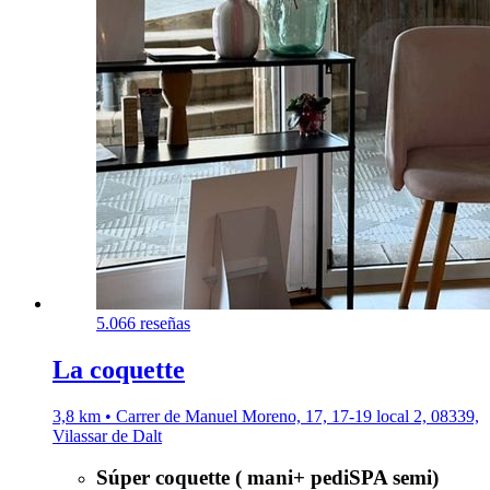
5.0
66 reseñas
La coquette
3,8 km • Carrer de Manuel Moreno, 17, 17-19 local 2, 08339,
Vilassar de Dalt
Súper coquette ( mani+ pediSPA semi)