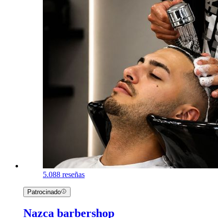
5.0
88 reseñas
Patrocinado
Nazca barbershop