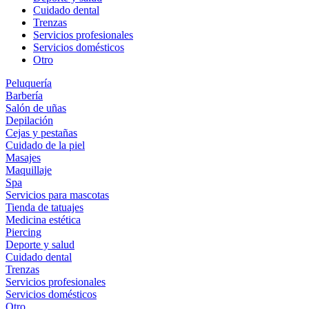
Cuidado dental
Trenzas
Servicios profesionales
Servicios domésticos
Otro
Peluquería
Barbería
Salón de uñas
Depilación
Cejas y pestañas
Cuidado de la piel
Masajes
Maquillaje
Spa
Servicios para mascotas
Tienda de tatuajes
Medicina estética
Piercing
Deporte y salud
Cuidado dental
Trenzas
Servicios profesionales
Servicios domésticos
Otro