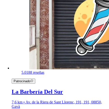
5.0
188 reseñas
Patrocinado
La Barbería Del Sur
7,6 km • Av. de la Riera de Sant Llorenç, 191, 191, 08850,
Gavà