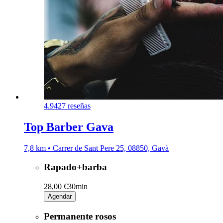
4.9
427 reseñas
Top Barber Gava
7,8 km • Carrer de Sant Pere 25, 08850, Gavà
Rapado+barba
28,00 €
30min
Agendar
Permanente rosos