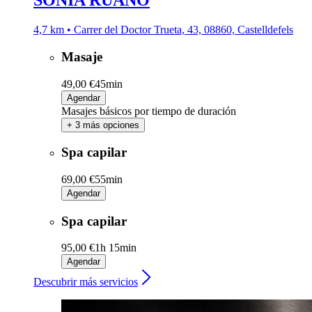
SONIA RUANO
4,7 km • Carrer del Doctor Trueta, 43, 08860, Castelldefels
Masaje
49,00 €
45min
Agendar
Masajes básicos por tiempo de duración
+ 3 más opciones
Spa capilar
69,00 €
55min
Agendar
Spa capilar
95,00 €
1h 15min
Agendar
Descubrir más servicios