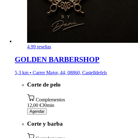
4.9
9 reseñas
GOLDEN BARBERSHOP
5,3 km • Carrer Major, 44, 08860, Castelldefels
Corte de pelo
Complementos
12,00 €
30min
Agendar
Corte y barba