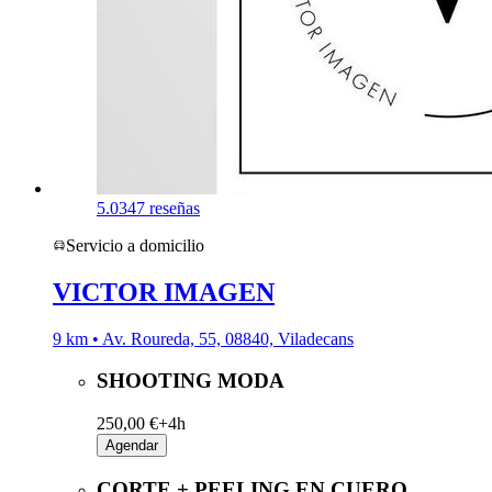
5.0
347 reseñas
Servicio a domicilio
VICTOR IMAGEN
9 km • Av. Roureda, 55, 08840, Viladecans
SHOOTING MODA
250,00 €+
4h
Agendar
CORTE + PEELING EN CUERO