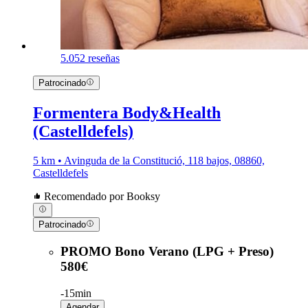
5.0
52 reseñas
Patrocinado
Formentera Body&Health
(Castelldefels)
5 km • Avinguda de la Constitució, 118 bajos, 08860,
Castelldefels
Recomendado por Booksy
Patrocinado
PROMO Bono Verano (LPG + Preso)
580€
-
15min
Agendar