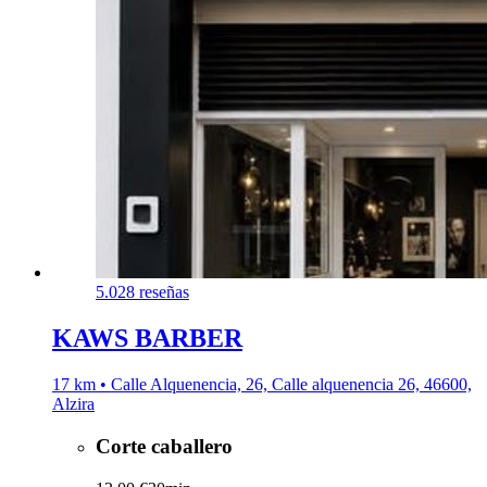
5.0
28 reseñas
KAWS BARBER
17 km • Calle Alquenencia, 26, Calle alquenencia 26, 46600,
Alzira
Corte caballero