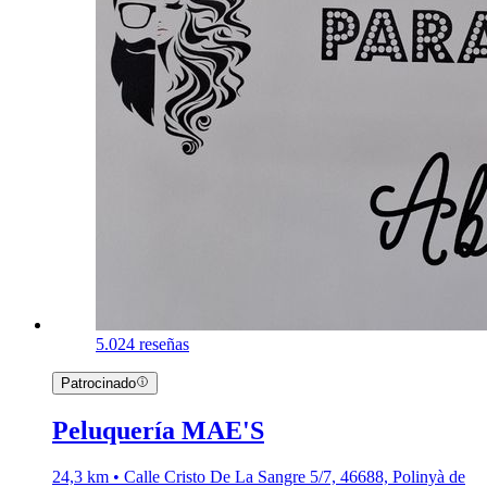
5.0
24 reseñas
Patrocinado
Peluquería MAE'S
24,3 km • Calle Cristo De La Sangre 5/7, 46688, Polinyà de