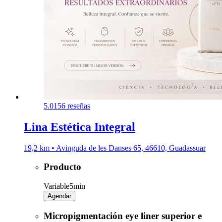
5.0
156 reseñas
Lina Estética Integral
19,2 km • Avinguda de les Danses 65, 46610, Guadassuar
Producto
Variable
5min
Agendar
Micropigmentación eye liner superior e