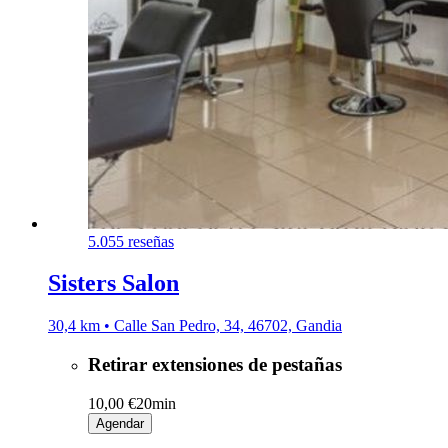
5.0
55 reseñas
Sisters Salon
30,4 km • Calle San Pedro, 34, 46702, Gandia
Retirar extensiones de pestañas
10,00 €
20min
Agendar