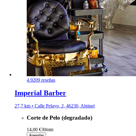
4.9
209 reseñas
Imperial Barber
27,7 km • Calle Pelayo, 2, 46230, Alginet
Corte de Pelo (degradado)
14,00 €
30min
Agendar