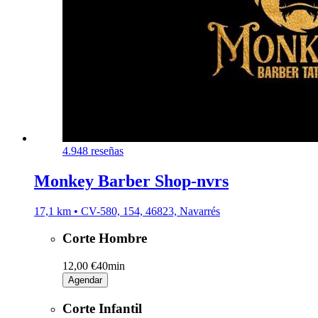
4.9
48 reseñas
Monkey Barber Shop-nvrs
17,1 km • CV-580, 154, 46823, Navarrés
Corte Hombre
12,00 €
40min
Agendar
Corte Infantil