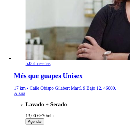
5.0
61 reseñas
Més que guapes Unisex
17 km • Calle Obispo Gilabert Martí, 9 Bajo 12, 46600,
Alzira
Lavado + Secado
13,00 €+
30min
Agendar