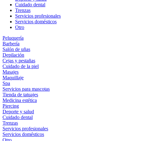
Cuidado dental
Trenzas
Servicios profesionales
Servicios domésticos
Otro
Peluquería
Barbería
Salón de uñas
Depilación
Cejas y pestañas
Cuidado de la piel
Masajes
Maquillaje
Spa
Servicios para mascotas
Tienda de tatuajes
Medicina estética
Piercing
Deporte y salud
Cuidado dental
Trenzas
Servicios profesionales
Servicios domésticos
Otro