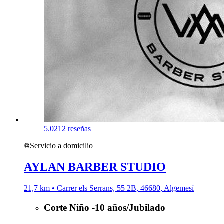
5.0
212 reseñas
Servicio a domicilio
AYLAN BARBER STUDIO
21,7 km • Carrer els Serrans, 55 2B, 46680, Algemesí
Corte Niño -10 años/Jubilado