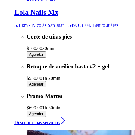
Lola Nails Mx
5.1 km • Nicolás San Juan 1549, 03104, Benito Juárez
Corte de uñas pies
$100.00
30min
Agendar
Retoque de acrílico hasta #2 + gel
$550.00
1h 20min
Agendar
Promo Martes
$699.00
1h 30min
Agendar
Descubrir más servicios