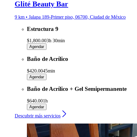
Glité Beauty Bar
9 km • Jalapa 189-Primer piso, 06700, Ciudad de México
Estructura 9
$1,800.00
3h 30min
Agendar
Baño de Acrílico
$420.00
45min
Agendar
Baño de Acrílico + Gel Semipermanente
$640.00
1h
Agendar
Descubrir más servicios