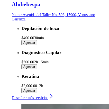
Alobebespa
9 km • Avenida del Taller No. 593, 15900, Venustiano
Carranza
Depilación de bozo
$400.00
30min
Agendar
Diagnóstico Capilar
$500.00
2h 15min
Agendar
Keratina
$2,000.00+
2h
Agendar
Descubrir más servicios