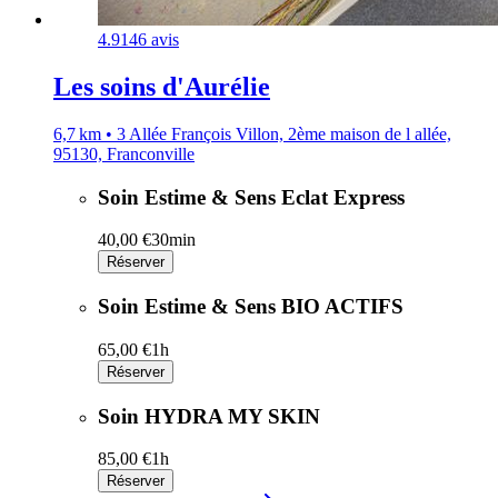
4.9
146 avis
Les soins d'Aurélie
6,7 km • 3 Allée François Villon, 2ème maison de l allée,
95130, Franconville
Soin Estime & Sens Eclat Express
40,00 €
30min
Réserver
Soin Estime & Sens BIO ACTIFS
65,00 €
1h
Réserver
Soin HYDRA MY SKIN
85,00 €
1h
Réserver