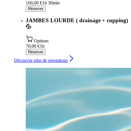
160,00 €
1h 30min
Réserver
JAMBES LOURDE ( drainage + cupping)
💦
Options
70,00 €
1h
Réserver
Découvrir plus de prestations