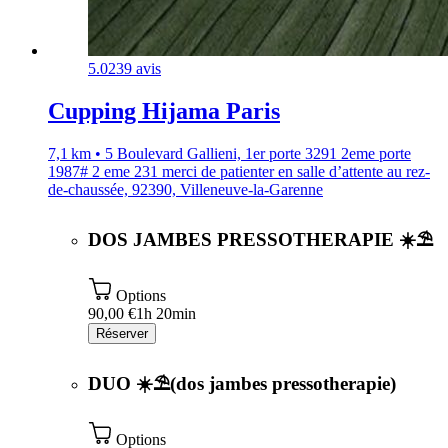
5.0
239 avis
Cupping Hijama Paris
7,1 km • 5 Boulevard Gallieni, 1er porte 3291 2eme porte
1987# 2 eme 231 merci de patienter en salle d’attente au rez-
de-chaussée, 92390, Villeneuve-la-Garenne
DOS JAMBES PRESSOTHERAPIE ☀️⛱️
Options
90,00 €
1h 20min
Réserver
DUO ☀️⛱️(dos jambes pressotherapie)
Options