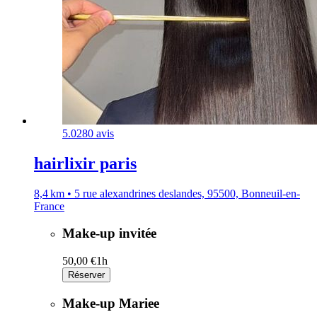
5.0
280 avis
hairlixir paris
8,4 km • 5 rue alexandrines deslandes, 95500, Bonneuil-en-
France
Make-up invitée
50,00 €
1h
Réserver
Make-up Mariee