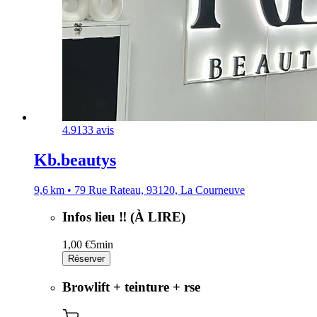
4.9
133 avis
Kb.beautys
9,6 km • 79 Rue Rateau, 93120, La Courneuve
Infos lieu ‼️ (À LIRE)
1,00 €
5min
Réserver
Browlift + teinture + rse