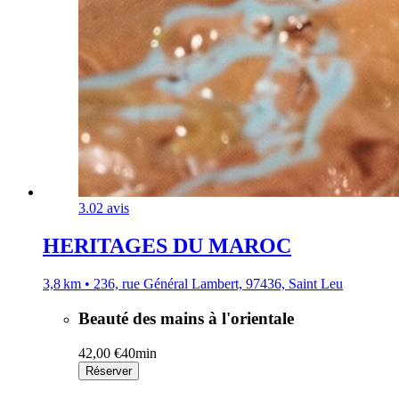
3.0
2 avis
HERITAGES DU MAROC
3,8 km • 236, rue Général Lambert, 97436, Saint Leu
Beauté des mains à l'orientale
42,00 €
40min
Réserver