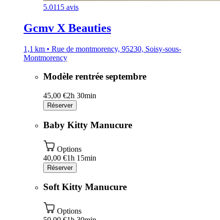
5.0
115 avis
Gcmv X Beauties
1,1 km • Rue de montmorency, 95230, Soisy-sous-
Montmorency
Modèle rentrée septembre
45,00 €
2h 30min
Réserver
Baby Kitty Manucure
Options
40,00 €
1h 15min
Réserver
Soft Kitty Manucure
Options
50,00 €
1h 30min