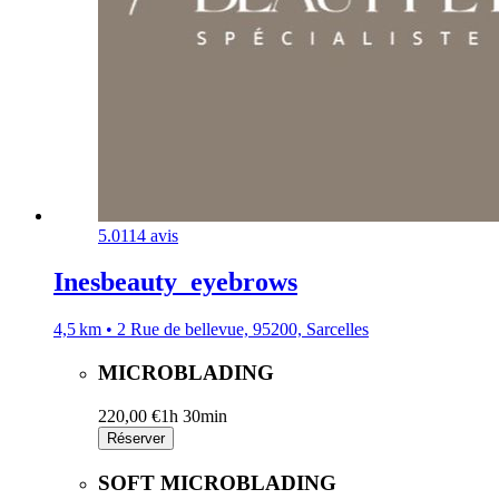
5.0
114 avis
Inesbeauty_eyebrows
4,5 km • 2 Rue de bellevue, 95200, Sarcelles
MICROBLADING
220,00 €
1h 30min
Réserver
SOFT MICROBLADING