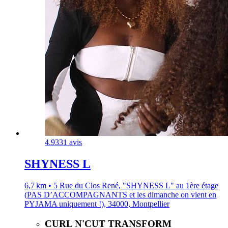
4.9
331 avis
SHYNESS L
6,7 km • 5 Rue du Clos René, "SHYNESS L" au 1ère étage
(PAS D’ACCOMPAGNANTS et les dimanche on vient en
PYJAMA uniquement !), 34000, Montpellier
CURL N'CUT TRANSFORM