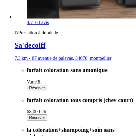
4.7
163 avis
Prestation à domicile
Sa'decoiff
7,3 km • 87 avenue de palavas, 34070, montpellier
forfait coloration sans amonique
Varie
3h
Réserver
forfait coloration tous compris (chev court)
68,00 €
2h
Réserver
la coloration+shampoing+soin sans