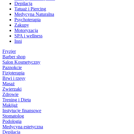
Depilacja
Tatuaż i Piercing
Medycyna Naturalna
Psychoterapia
Zakupy
Motoryzacja
SPA i wellness
Inni
Fryzjer
Barber shop
Salon Kosmetyczny
Paznokcie
Fizjoterapia
Brwi i rzęsy
Masaż
Zwierzaki
Zdrowie
Trening i Dieta
Makijaż
Instytucje finansowe
Stomatolog
Podologia
Medycyna estetyczna
Depilacja