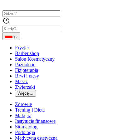
pl
Fryzjer
Barber shop
Salon Kosmetyczny
Paznokcie
Fizjoterapia
Brwi i rzęsy
Masaż
Zwierzaki
Więcej...
Zdrowie
Trening i Dieta
Makijaż
Instytucje finansowe
Stomatolog
Podologia
Medycyna estetyczna