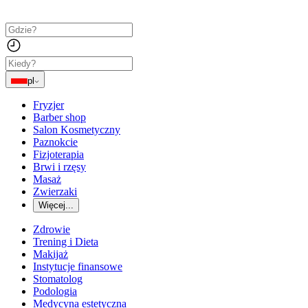
pl
Fryzjer
Barber shop
Salon Kosmetyczny
Paznokcie
Fizjoterapia
Brwi i rzęsy
Masaż
Zwierzaki
Więcej...
Zdrowie
Trening i Dieta
Makijaż
Instytucje finansowe
Stomatolog
Podologia
Medycyna estetyczna