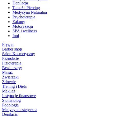
Depilacja
Tatuaż i Piercing
Medycyna Naturalna
Psychoterapia
Zakupy
Motoryzacja
SPA i wellness
Inni
Fryzjer
Barber shop
Salon Kosmetyczny
Paznokcie
Fizjoterapia
Brwi i rzęsy
Masaż
Zwierzaki
Zdrowie
Trening i Dieta
Makijaż
Instytucje finansowe
Stomatolog
Podologia
Medycyna estetyczna
Depilacja