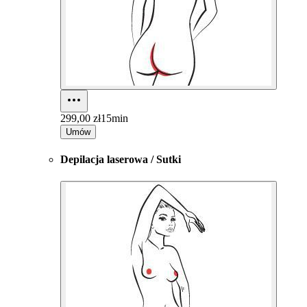
299,00 zł
15min
Umów
Depilacja laserowa / Sutki