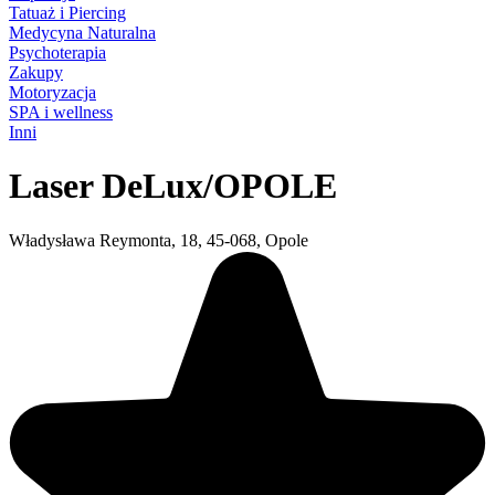
Tatuaż i Piercing
Medycyna Naturalna
Psychoterapia
Zakupy
Motoryzacja
SPA i wellness
Inni
Laser DeLux/OPOLE
Władysława Reymonta, 18, 45-068, Opole