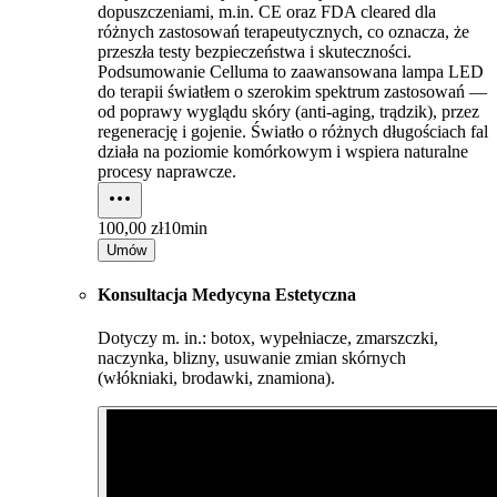
dopuszczeniami, m.in. CE oraz FDA cleared dla
różnych zastosowań terapeutycznych, co oznacza, że
przeszła testy bezpieczeństwa i skuteczności.
Podsumowanie Celluma to zaawansowana lampa LED
do terapii światłem o szerokim spektrum zastosowań —
od poprawy wyglądu skóry (anti-aging, trądzik), przez
regenerację i gojenie. Światło o różnych długościach fal
działa na poziomie komórkowym i wspiera naturalne
procesy naprawcze.
100,00 zł
10min
Umów
Konsultacja Medycyna Estetyczna
Dotyczy m. in.: botox, wypełniacze, zmarszczki,
naczynka, blizny, usuwanie zmian skórnych
(włókniaki, brodawki, znamiona).