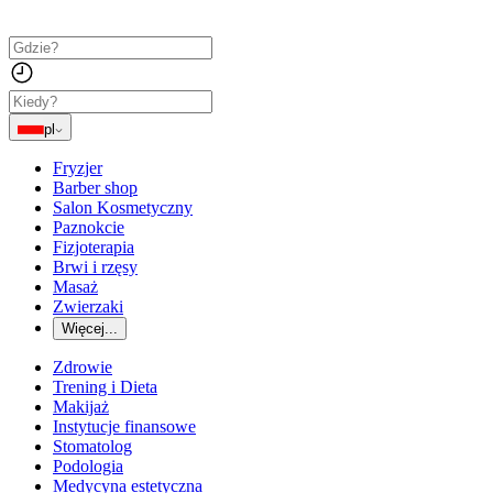
pl
Fryzjer
Barber shop
Salon Kosmetyczny
Paznokcie
Fizjoterapia
Brwi i rzęsy
Masaż
Zwierzaki
Więcej...
Zdrowie
Trening i Dieta
Makijaż
Instytucje finansowe
Stomatolog
Podologia
Medycyna estetyczna