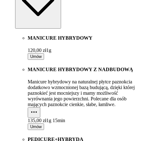
MANICURE HYBRYDOWY
120,00 zł
1g
Umów
MANICURE HYBRYDOWY Z NADBUDOWĄ
Manicure hybrydowy na naturalnej płytce paznokcia
dodatkowo wzmocnionej bazą budującą, dzięki której
paznokieć jest mocniejszy i mamy możliwość
wyrównania jego powierzchni. Polecane dla osób
mających paznokcie cienkie, słabe, łamliwe.
135,00 zł
1g 15min
Umów
PEDICURE+HYBRYDA