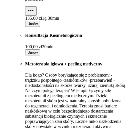
135,00 zł
1g 30min
Umów
Konsultacja Kosmetologiczna
100,00 zł
20min
Umów
Mezoterapia igłowa + peeling medyczny
Dla kogo? Osoby borykające się z problemem: -
trądziku pospolitego -zaskórników -przebarwień -
niedoskonałości na skórze twarzy -szarą, ziemistą skórą
Na czym polega terapia? W terapii łączymy siłę
mezoterapii z peelingiem medycznym. Dzięki
mezoterapii skóra jest w naturalny sposób pobudzona
do regeneracji i odmłodzenia. Terapia znosi barierę
naskórkową w celu bezpośredniego dostarczenia
substancji biologicznie czynnych i skutecznie
poprawiających stan skóry. Liczne miko-uszkodzenia
skóry powstałe w wyniku mezoterapii aktywują