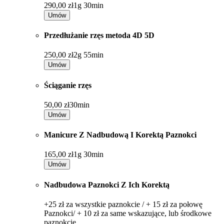
290,00 zł
1g 30min
Umów
Przedłużanie rzęs metoda 4D 5D
250,00 zł
2g 55min
Umów
Ściąganie rzęs
50,00 zł
30min
Umów
Manicure Z Nadbudową I Korektą Paznokci
165,00 zł
1g 30min
Umów
Nadbudowa Paznokci Z Ich Korektą
+25 zł za wszystkie paznokcie / + 15 zł za połowę
Paznokci/ + 10 zł za same wskazujące, lub środkowe
paznokcie.