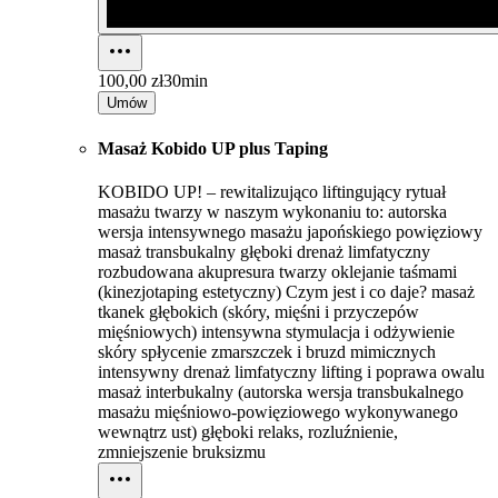
100,00 zł
30min
Umów
Masaż Kobido UP plus Taping
KOBIDO UP! – rewitalizująco liftingujący rytuał
masażu twarzy w naszym wykonaniu to: autorska
wersja intensywnego masażu japońskiego powięziowy
masaż transbukalny głęboki drenaż limfatyczny
rozbudowana akupresura twarzy oklejanie taśmami
(kinezjotaping estetyczny) Czym jest i co daje? masaż
tkanek głębokich (skóry, mięśni i przyczepów
mięśniowych) intensywna stymulacja i odżywienie
skóry spłycenie zmarszczek i bruzd mimicznych
intensywny drenaż limfatyczny lifting i poprawa owalu
masaż interbukalny (autorska wersja transbukalnego
masażu mięśniowo-powięziowego wykonywanego
wewnątrz ust) głęboki relaks, rozluźnienie,
zmniejszenie bruksizmu