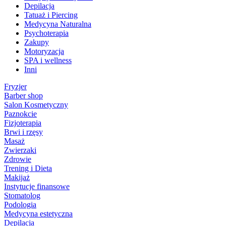
Depilacja
Tatuaż i Piercing
Medycyna Naturalna
Psychoterapia
Zakupy
Motoryzacja
SPA i wellness
Inni
Fryzjer
Barber shop
Salon Kosmetyczny
Paznokcie
Fizjoterapia
Brwi i rzęsy
Masaż
Zwierzaki
Zdrowie
Trening i Dieta
Makijaż
Instytucje finansowe
Stomatolog
Podologia
Medycyna estetyczna
Depilacja