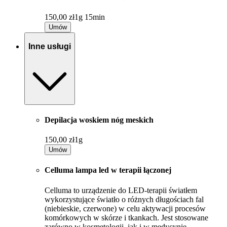
150,00 zł
1g 15min
Umów
Inne usługi
Depilacja woskiem nóg meskich
150,00 zł
1g
Umów
Celluma lampa led w terapii łączonej
Celluma to urządzenie do LED-terapii światłem
wykorzystujące światło o różnych długościach fal
(niebieskie, czerwone) w celu aktywacji procesów
komórkowych w skórze i tkankach. Jest stosowane
zarówno w kosmetologii, jak i w medycynie