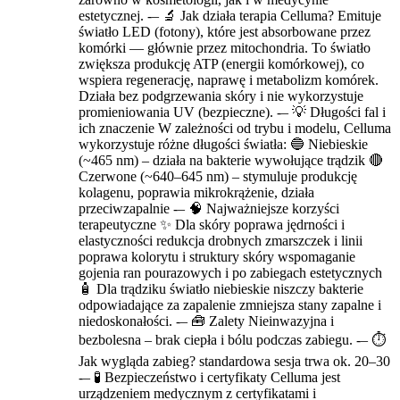
estetycznej. -– 🔬 Jak działa terapia Celluma? Emituje
światło LED (fotony), które jest absorbowane przez
komórki — głównie przez mitochondria. To światło
zwiększa produkcję ATP (energii komórkowej), co
wspiera regenerację, naprawę i metabolizm komórek.
Działa bez podgrzewania skóry i nie wykorzystuje
promieniowania UV (bezpieczne). -– 💡 Długości fal i
ich znaczenie W zależności od trybu i modelu, Celluma
wykorzystuje różne długości światła: 🔵 Niebieskie
(~465 nm) – działa na bakterie wywołujące trądzik 🔴
Czerwone (~640–645 nm) – stymuluje produkcję
kolagenu, poprawia mikrokrążenie, działa
przeciwzapalnie -– 🧠 Najważniejsze korzyści
terapeutyczne ✨ Dla skóry poprawa jędrności i
elastyczności redukcja drobnych zmarszczek i linii
poprawa kolorytu i struktury skóry wspomaganie
gojenia ran pourazowych i po zabiegach estetycznych
🧴 Dla trądziku światło niebieskie niszczy bakterie
odpowiadające za zapalenie zmniejsza stany zapalne i
niedoskonałości. -– 🧰 Zalety Nieinwazyjna i
bezbolesna – brak ciepła i bólu podczas zabiegu. -– ⏱️
Jak wygląda zabieg? standardowa sesja trwa ok. 20–30
-– 🧪 Bezpieczeństwo i certyfikaty Celluma jest
urządzeniem medycznym z certyfikatami i