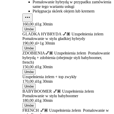
Pomalowanie hybrydą w przypadku zamówienia
same tego wariantu usługi
Pielęgnacja skórek olejem lub kremem
160,00 zł
1g 30min
Umów
GLADKA HYBRYDA 💅🏽 Uzupełnienia żelem
Pomalowanie w stylu gładkiej hybrydy
190,00 zł+
1g 30min
Umów
ZDOBIENIA💅🏽 Uzupełnienia żelem Pomalowanie
hybrydą + zdobienia (obejmuje styli babyboomer,
french)
150,00 zł
1g 30min
Umów
Uzupełnienia żelem + top zwykły
170,00 zł
1g 30min
Umów
BABYBOOMER 💅🏽 Uzupełnienia żelem
Pomalowanie w stylu babyboomer
180,00 zł
1g 30min
Umów
FRENCH 💅🏽 Uzupełnienia żelem Pomalowanie w