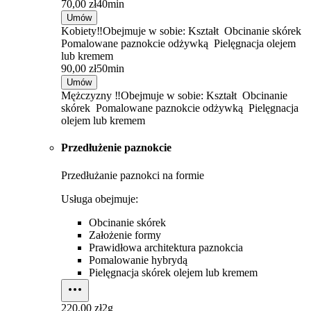
70,00 zł
40min
Umów
Kobiety‼️Obejmuje w sobie: Kształt Obcinanie skórek
Pomalowane paznokcie odżywką Pielęgnacja olejem
lub kremem
90,00 zł
50min
Umów
Mężczyzny ‼️Obejmuje w sobie: Kształt Obcinanie
skórek Pomalowane paznokcie odżywką Pielęgnacja
olejem lub kremem
Przedłużenie paznokcie
Przedłużanie paznokci na formie
Usługa obejmuje:
Obcinanie skórek
Założenie formy
Prawidłowa architektura paznokcia
Pomalowanie hybrydą
Pielęgnacja skórek olejem lub kremem
220,00 zł
2g