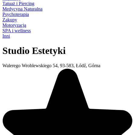
Tatuaż i Piercing
Medycyna Naturalna
Psychoterapia
Zakupy
Motoryzacja
SPA i wellness
Inni
Studio Estetyki
Walerego Wroblewskiego 54, 93-583, Łódź, Górna