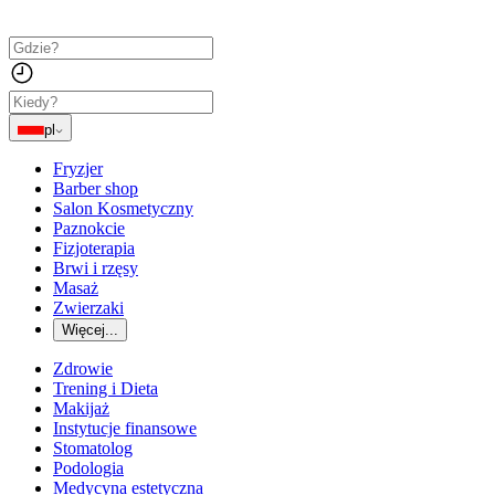
pl
Fryzjer
Barber shop
Salon Kosmetyczny
Paznokcie
Fizjoterapia
Brwi i rzęsy
Masaż
Zwierzaki
Więcej...
Zdrowie
Trening i Dieta
Makijaż
Instytucje finansowe
Stomatolog
Podologia
Medycyna estetyczna