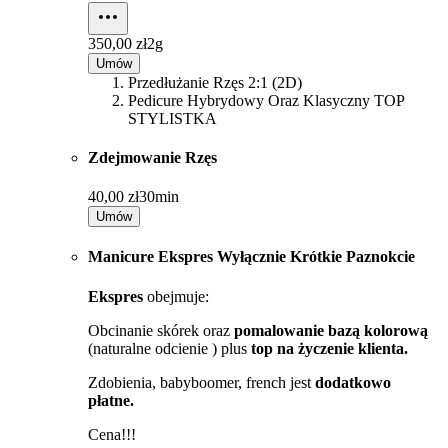
350,00 zł
2g
Umów
Przedłużanie Rzęs 2:1 (2D)
Pedicure Hybrydowy Oraz Klasyczny TOP
STYLISTKA
Zdejmowanie Rzęs
40,00 zł
30min
Umów
Manicure Ekspres Wyłącznie Krótkie Paznokcie
Ekspres
obejmuje:
Obcinanie skórek oraz
pomalowanie bazą kolorową
(naturalne odcienie ) plus
top na życzenie klienta.
Zdobienia, babyboomer, french jest
dodatkowo
płatne.
Cena!!!