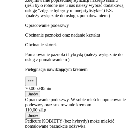
Zdejmowanie poprzedniej stylizacji naszego salonu
(jeśli było robione nie u nas należy wybrać dodatkową
usługę "zdjęcie hybrydy u innej stylistykie") P.S.
(należy wyłącznie do usług z pomalowaniem )
Opracowanie podeszwy
Obcinanie paznokci oraz nadanie kształtu
Obcinanie skórek
Pomalowanie paznokci hybrydą (należy wyłącznie do
usług z pomalowaniem )
Pielęgnacja nawilżającym kremem
70,00 zł
30min
Umów
Opracowanie podeszwy. W sobie mieście: opracowanie
podeszwy oraz smarowanie kremom
110,00 zł
1g
Umów
Pedicure KOBIETY (bez hybrydy) może mieścić
pomalowane paznokcie odżywką