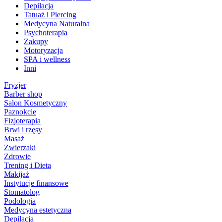
Depilacja
Tatuaż i Piercing
Medycyna Naturalna
Psychoterapia
Zakupy
Motoryzacja
SPA i wellness
Inni
Fryzjer
Barber shop
Salon Kosmetyczny
Paznokcie
Fizjoterapia
Brwi i rzęsy
Masaż
Zwierzaki
Zdrowie
Trening i Dieta
Makijaż
Instytucje finansowe
Stomatolog
Podologia
Medycyna estetyczna
Depilacja