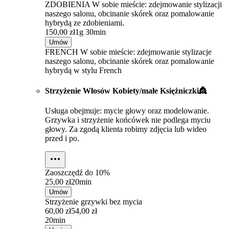
ZDOBIENIA W sobie mieście: zdejmowanie stylizacji
naszego salonu, obcinanie skórek oraz pomalowanie
hybrydą ze zdobieniami.
150,00 zł
1g 30min
Umów
FRENCH W sobie mieście: zdejmowanie stylizacje
naszego salonu, obcinanie skórek oraz pomalowanie
hybrydą w stylu French
Strzyżenie Włosów Kobiety/małe Księżniczki👸
Usługa obejmuje: mycie głowy oraz modelowanie.
Grzywka i strzyżenie końcówek nie podlega myciu
głowy. Za zgodą klienta robimy zdjęcia lub wideo
przed i po.
Zaoszczędź do
10%
25,00 zł
20min
Umów
Strzyżenie grzywki bez mycia
60,00 zł
54,00 zł
20min