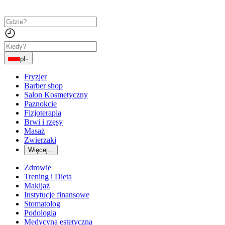
pl
Fryzjer
Barber shop
Salon Kosmetyczny
Paznokcie
Fizjoterapia
Brwi i rzęsy
Masaż
Zwierzaki
Więcej...
Zdrowie
Trening i Dieta
Makijaż
Instytucje finansowe
Stomatolog
Podologia
Medycyna estetyczna