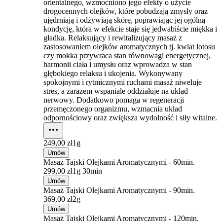
orientalnego, wzmocniono jego efekty o użycie
drogocennych olejków, które pobudzają zmysły oraz
ujędrniają i odżywiają skórę, poprawiając jej ogólną
kondycję, która w efekcie staje się jedwabiście miękka i
gładka. Relaksujący i rewitalizujący masaż z
zastosowaniem olejków aromatycznych tj. kwiat lotosu
czy mokka przywraca stan równowagi energetycznej,
harmonii ciała i umysłu oraz wprowadza w stan
głębokiego relaksu i ukojenia. Wykonywany
spokojnymi i rytmicznymi ruchami masaż niweluje
stres, a zarazem wspaniale oddziałuje na układ
nerwowy. Dodatkowo pomaga w regeneracji
przemęczonego organizmu, wzmacnia układ
odpornościowy oraz zwiększa wydolność i siły witalne.
249,00 zł
1g
Umów
Masaż Tajski Olejkami Aromatycznymi - 60min.
299,00 zł
1g 30min
Umów
Masaż Tajski Olejkami Aromatycznymi - 90min.
369,00 zł
2g
Umów
Masaż Tajski Olejkami Aromatycznymi - 120min.