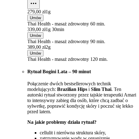
279,00 zł
1g
Umów
Thai Health - masaż zdrowotny 60 min.
339,00 zł
1g 30min
Umów
Thai Health - masaż zdrowotny 90 min.
389,00 zł
2g
Umów
Thai Health - masaż zdrowotny 120 min.
Rytuał Bogini Lata – 90 minut
Połączenie dwóch bestsellerowych technik
modelujących:
Brazilian Hips
i
Slim Thai
. Ten
autorski rytuał stworzony przez tajskie terapeutki Amari
to intensywny zabieg dla osób, które chcą zadbać o
sylwetkę, poprawić kondycję skóry i poczuć się lekko
przed latem.
Na jakie problemy działa rytuał?
cellulit i nierówna struktura skóry,
zatrzymywanie wody w organizmie,