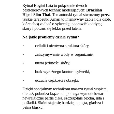
.
Rytuał Bogini Lata to połączenie dwóch
bestsellerowych technik modelujących:
Brazilian
Hips
i
Slim Thai
. Ten autorski rytuał stworzony przez
tajskie terapeutki Amari to intensywny zabieg dla osób,
które chcą zadbać o sylwetkę, poprawić kondycję
skóry i poczuć się lekko przed latem.
Na jakie problemy działa rytuał?
• cellulit i nierówna struktura skóry,
• zatrzymywanie wody w organizmie,
• utrata jędrności skóry,
• brak wyraźnego konturu sylwetki,
• uczucie ciężkości i obrzęki.
Dzięki specjalnym technikom masażu rytuał wspiera
drenaż, pobudza krążenie i pomaga wymodelować
newralgiczne partie ciała, szczególnie biodra, uda i
pośladki. Skóra staje się bardziej napięta, gładsza i
pełna blasku.