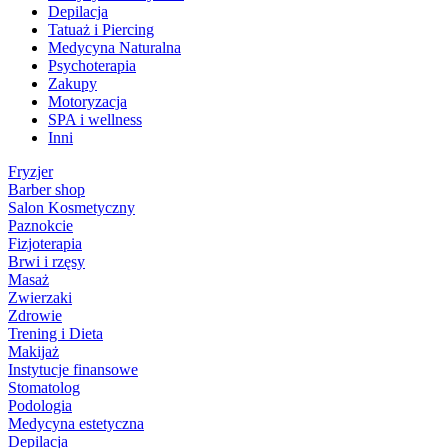
Depilacja
Tatuaż i Piercing
Medycyna Naturalna
Psychoterapia
Zakupy
Motoryzacja
SPA i wellness
Inni
Fryzjer
Barber shop
Salon Kosmetyczny
Paznokcie
Fizjoterapia
Brwi i rzęsy
Masaż
Zwierzaki
Zdrowie
Trening i Dieta
Makijaż
Instytucje finansowe
Stomatolog
Podologia
Medycyna estetyczna
Depilacja