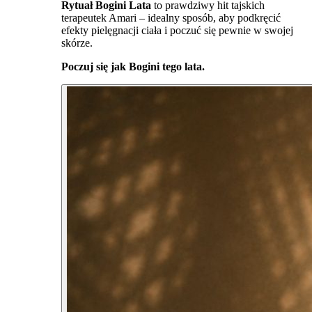
Rytuał Bogini Lata
to prawdziwy hit tajskich
terapeutek Amari – idealny sposób, aby podkręcić
efekty pielęgnacji ciała i poczuć się pewnie w swojej
skórze.
Poczuj się jak Bogini tego lata.