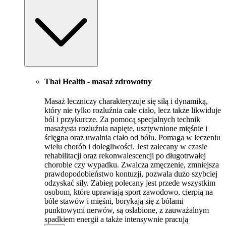
Thai Health - masaż zdrowotny
Masaż leczniczy charakteryzuje się siłą i dynamiką,
który nie tylko rozluźnia całe ciało, lecz także likwiduje
ból i przykurcze. Za pomocą specjalnych technik
masażysta rozluźnia napięte, usztywnione mięśnie i
ścięgna oraz uwalnia ciało od bólu. Pomaga w leczeniu
wielu chorób i dolegliwości. Jest zalecany w czasie
rehabilitacji oraz rekonwalescencji po długotrwałej
chorobie czy wypadku. Zwalcza zmęczenie, zmniejsza
prawdopodobieństwo kontuzji, pozwala dużo szybciej
odzyskać siły. Zabieg polecany jest przede wszystkim
osobom, które uprawiają sport zawodowo, cierpią na
bóle stawów i mięśni, borykają się z bólami
punktowymi nerwów, są osłabione, z zauważalnym
spadkiem energii a także intensywnie pracują