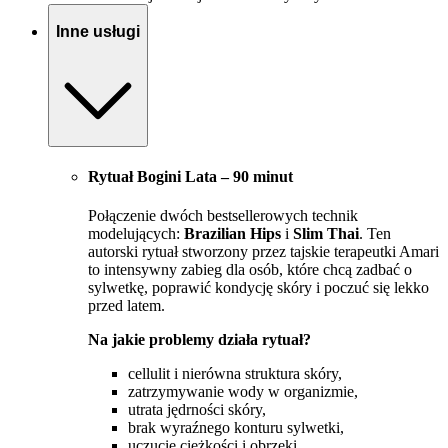
Inne usługi
Rytuał Bogini Lata – 90 minut
Połączenie dwóch bestsellerowych technik
modelujących:
Brazilian Hips
i
Slim Thai
. Ten
autorski rytuał stworzony przez tajskie terapeutki Amari
to intensywny zabieg dla osób, które chcą zadbać o
sylwetkę, poprawić kondycję skóry i poczuć się lekko
przed latem.
Na jakie problemy działa rytuał?
cellulit i nierówna struktura skóry,
zatrzymywanie wody w organizmie,
utrata jędrności skóry,
brak wyraźnego konturu sylwetki,
uczucie ciężkości i obrzęki.