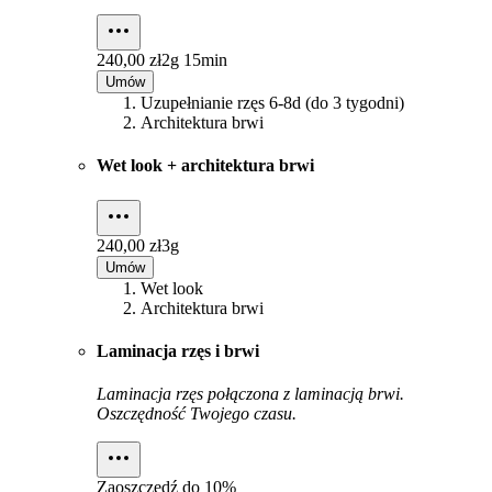
240,00 zł
2g 15min
Umów
Uzupełnianie rzęs 6-8d (do 3 tygodni)
Architektura brwi
Wet look + architektura brwi
240,00 zł
3g
Umów
Wet look
Architektura brwi
Laminacja rzęs i brwi
Laminacja rzęs połączona z laminacją brwi.
Oszczędność Twojego czasu.
Zaoszczędź do
10%