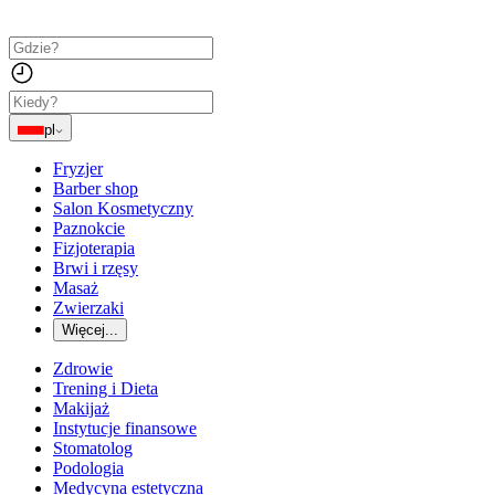
pl
Fryzjer
Barber shop
Salon Kosmetyczny
Paznokcie
Fizjoterapia
Brwi i rzęsy
Masaż
Zwierzaki
Więcej...
Zdrowie
Trening i Dieta
Makijaż
Instytucje finansowe
Stomatolog
Podologia
Medycyna estetyczna