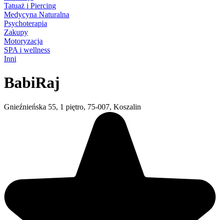
Tatuaż i Piercing
Medycyna Naturalna
Psychoterapia
Zakupy
Motoryzacja
SPA i wellness
Inni
BabiRaj
Gnieźnieńska 55, 1 piętro, 75-007, Koszalin