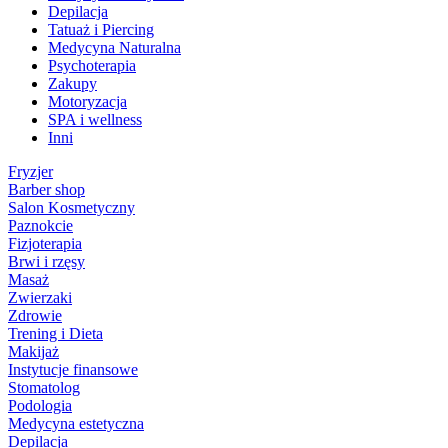
Depilacja
Tatuaż i Piercing
Medycyna Naturalna
Psychoterapia
Zakupy
Motoryzacja
SPA i wellness
Inni
Fryzjer
Barber shop
Salon Kosmetyczny
Paznokcie
Fizjoterapia
Brwi i rzęsy
Masaż
Zwierzaki
Zdrowie
Trening i Dieta
Makijaż
Instytucje finansowe
Stomatolog
Podologia
Medycyna estetyczna
Depilacja