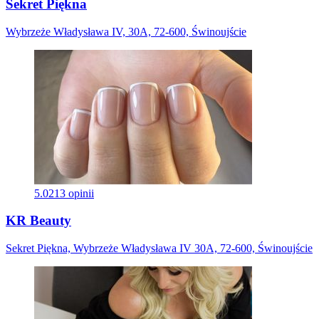
Sekret Piękna
Wybrzeże Władysława IV, 30A, 72-600, Świnoujście
5.0
213 opinii
KR Beauty
Sekret Piękna, Wybrzeże Władysława IV 30A, 72-600, Świnoujście