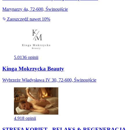
Marynarzy 4a, 72-600, Świnoujście
Zaoszczędź nawet 10%
5.0
136 opinii
Kinga Mokrzycka Beauty
Wybrzeże Władysława IV 30, 72-600, Świnoujście
4.9
18 opinii
STREFA KOBIET - RELAKS & REGENERACJA