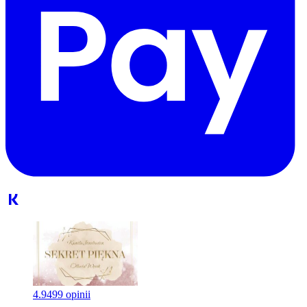
4.9
499 opinii