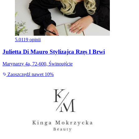
5.0
119 opinii
Julietta Di Mauro Stylizajca Rzęs I Brwi
Marynarzy 4a, 72-600, Świnoujście
Zaoszczędź nawet 10%