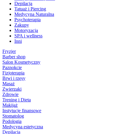
Depilacja
Tatuaż i Piercing
Medycyna Naturalna
Psychoterapia
Zakupy
Motoryzacja
SPA i wellness
Inni
Fryzjer
Barber shop
Salon Kosmetyczny
Paznokcie
Fizjoterapia
Brwi i rzęsy
Masaż
Zwierzaki
Zdrowie
Trening i Dieta
Makijaż
Instytucje finansowe
Stomatolog
Podologia
Medycyna estetyczna
Depilacja