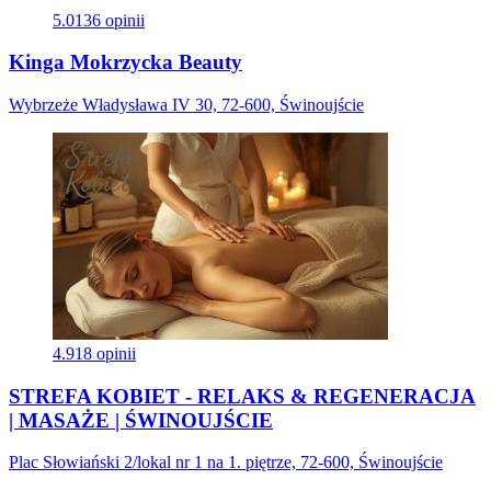
5.0
136 opinii
Kinga Mokrzycka Beauty
Wybrzeże Władysława IV 30, 72-600, Świnoujście
4.9
18 opinii
STREFA KOBIET - RELAKS & REGENERACJA
| MASAŻE | ŚWINOUJŚCIE
Plac Słowiański 2/lokal nr 1 na 1. piętrze, 72-600, Świnoujście