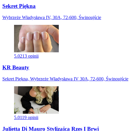
Sekret Piękna
Wybrzeże Władysława IV, 30A, 72-600, Świnoujście
5.0
213 opinii
KR Beauty
Sekret Piękna, Wybrzeże Władysława IV 30A, 72-600, Świnoujście
5.0
119 opinii
Julietta Di Mauro Stylizajca Rzęs I Brwi