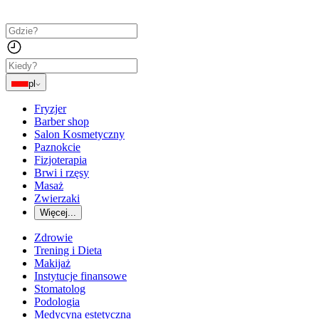
pl
Fryzjer
Barber shop
Salon Kosmetyczny
Paznokcie
Fizjoterapia
Brwi i rzęsy
Masaż
Zwierzaki
Więcej...
Zdrowie
Trening i Dieta
Makijaż
Instytucje finansowe
Stomatolog
Podologia
Medycyna estetyczna