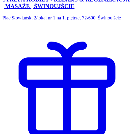
| MASAŻE | ŚWINOUJŚCIE
Plac Słowiański 2/lokal nr 1 na 1. piętrze, 72-600, Świnoujście