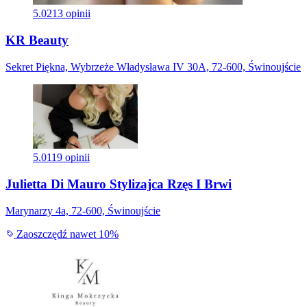
5.0
213 opinii
KR Beauty
Sekret Piękna, Wybrzeże Władysława IV 30A, 72-600, Świnoujście
5.0
119 opinii
Julietta Di Mauro Stylizajca Rzęs I Brwi
Marynarzy 4a, 72-600, Świnoujście
Zaoszczędź nawet 10%