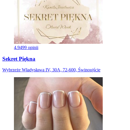
4.9
499 opinii
Sekret Piękna
Wybrzeże Władysława IV, 30A, 72-600, Świnoujście