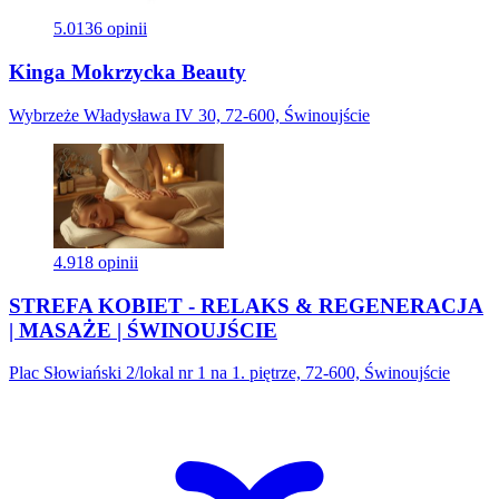
5.0
136 opinii
Kinga Mokrzycka Beauty
Wybrzeże Władysława IV 30, 72-600, Świnoujście
4.9
18 opinii
STREFA KOBIET - RELAKS & REGENERACJA
| MASAŻE | ŚWINOUJŚCIE
Plac Słowiański 2/lokal nr 1 na 1. piętrze, 72-600, Świnoujście