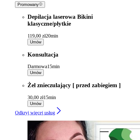
Promowany
Depilacja laserowa Bikini
klasyczne/płytkie
119,00 zł
20min
Umów
Konsultacja
Darmowa
15min
Umów
Żel znieczulający [ przed zabiegiem ]
30,00 zł
15min
Umów
Odkryj więcej usług