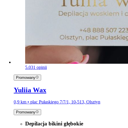
5.0
31 opinii
Promowany
Yuliia Wax
0,9 km • plac Pułaskiego 7/7/1, 10-513, Olsztyn
Promowany
Depilacja bikini głębokie