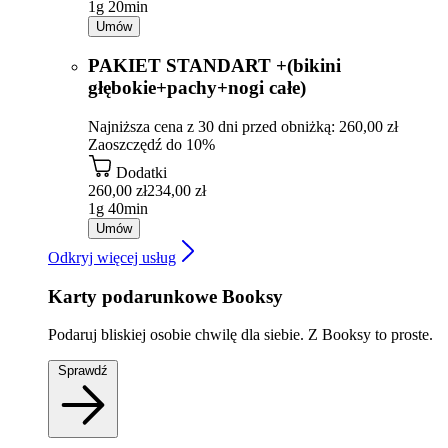
1g 20min
Umów
PAKIET STANDART +(bikini
głębokie+pachy+nogi całe)
Najniższa cena z 30 dni przed obniżką: 260,00 zł
Zaoszczędź do 10%
Dodatki
260,00 zł
234,00 zł
1g 40min
Umów
Odkryj więcej usług
Karty podarunkowe Booksy
Podaruj bliskiej osobie chwilę dla siebie. Z Booksy to proste.
Sprawdź