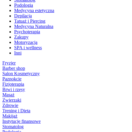
Podologia
Medycyna estetyczna
Depilacja
Tatuaż i Piercing
Medycyna Naturalna
Psychoterapia
Zakupy
Motoryzacja
SPA i wellness
Inni
Fryzjer
Barber shop
Salon Kosmetyczny
Paznokcie
Fizjoterapia
Brwi i rzęsy
Masaż
Zwierzaki
Zdrowie
Trening i Dieta
Makijaż
Instytucje finansowe
Stomatolog
Podologia