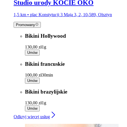
Studio urody KOCIE OKO
1,5 km • plac Konstytucji 3 Maja 3, 2, 10-589, Olsztyn
Promowany
Bikini Hollywood
130,00 zł
1g
Umów
Bikini francuskie
100,00 zł
30min
Umów
Bikini brazylijskie
130,00 zł
1g
Umów
Odkryj więcej usług