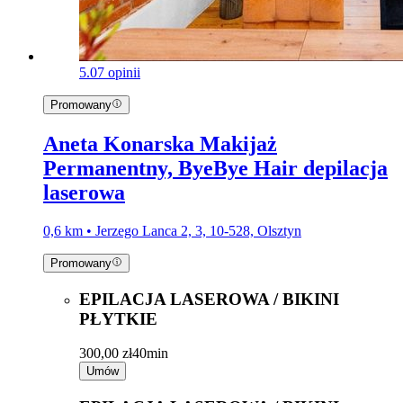
5.0
7 opinii
Promowany
Aneta Konarska Makijaż
Permanentny, ByeBye Hair depilacja
laserowa
0,6 km • Jerzego Lanca 2, 3, 10-528, Olsztyn
Promowany
EPILACJA LASEROWA / BIKINI
PŁYTKIE
300,00 zł
40min
Umów