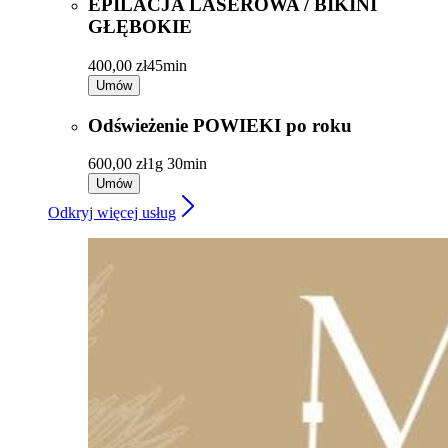
EPILACJA LASEROWA / BIKINI
GŁĘBOKIE
400,00 zł
45min
Umów
Odświeżenie POWIEKI po roku
600,00 zł
1g 30min
Umów
Odkryj więcej usług