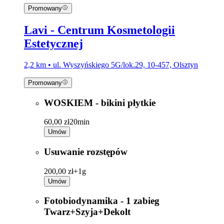
Promowany
Lavi - Centrum Kosmetologii
Estetycznej
2,2 km • ul. Wyszyńskiego 5G/lok.29, 10-457, Olsztyn
Promowany
WOSKIEM - bikini płytkie
60,00 zł
20min
Umów
Usuwanie rozstępów
200,00 zł+
1g
Umów
Fotobiodynamika - 1 zabieg
Twarz+Szyja+Dekolt