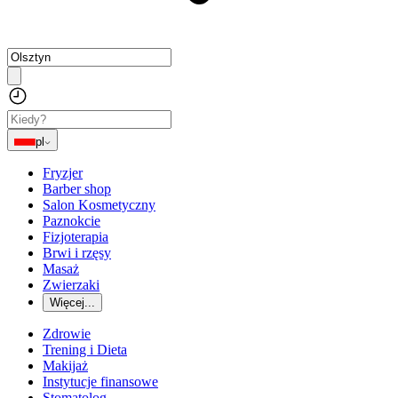
pl
Fryzjer
Barber shop
Salon Kosmetyczny
Paznokcie
Fizjoterapia
Brwi i rzęsy
Masaż
Zwierzaki
Więcej...
Zdrowie
Trening i Dieta
Makijaż
Instytucje finansowe
Stomatolog