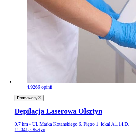
4.9
266 opinii
Promowany
Depilacja Laserowa Olsztyn
0,7 km • Ul. Marka Kotanskiego 6, Piętro 1, lokal A1.14.D,
11-041, Olsztyn