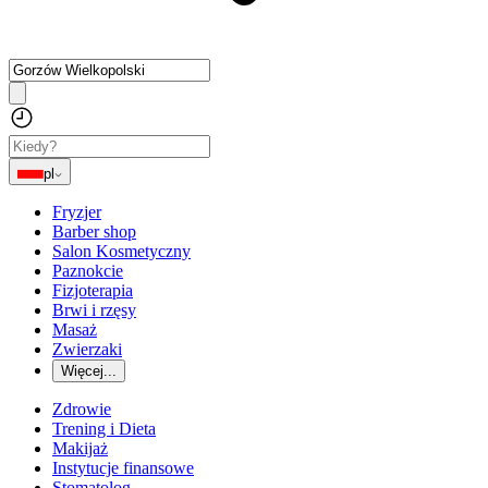
pl
Fryzjer
Barber shop
Salon Kosmetyczny
Paznokcie
Fizjoterapia
Brwi i rzęsy
Masaż
Zwierzaki
Więcej...
Zdrowie
Trening i Dieta
Makijaż
Instytucje finansowe
Stomatolog