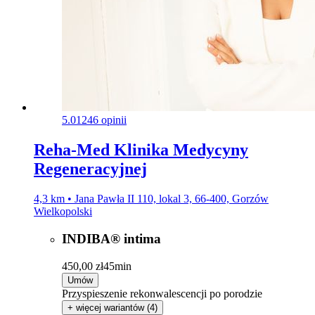
5.0
1246 opinii
Reha-Med Klinika Medycyny
Regeneracyjnej
4,3 km • Jana Pawła II 110, lokal 3, 66-400, Gorzów
Wielkopolski
INDIBA® intima
450,00 zł
45min
Umów
Przyspieszenie rekonwalescencji po porodzie
+ więcej wariantów (4)