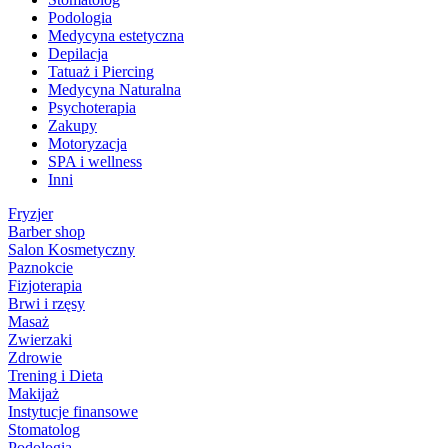
Podologia
Medycyna estetyczna
Depilacja
Tatuaż i Piercing
Medycyna Naturalna
Psychoterapia
Zakupy
Motoryzacja
SPA i wellness
Inni
Fryzjer
Barber shop
Salon Kosmetyczny
Paznokcie
Fizjoterapia
Brwi i rzęsy
Masaż
Zwierzaki
Zdrowie
Trening i Dieta
Makijaż
Instytucje finansowe
Stomatolog
Podologia