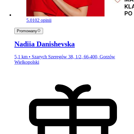
5.0
102 opinii
Promowany
Nadiia Danishevska
5,1 km • Szarych Szeregów 38, 1/2, 66-400, Gorzów
Wielkopolski