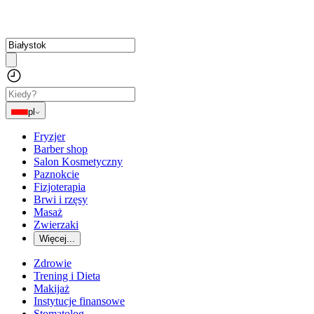
pl
Fryzjer
Barber shop
Salon Kosmetyczny
Paznokcie
Fizjoterapia
Brwi i rzęsy
Masaż
Zwierzaki
Więcej...
Zdrowie
Trening i Dieta
Makijaż
Instytucje finansowe
Stomatolog