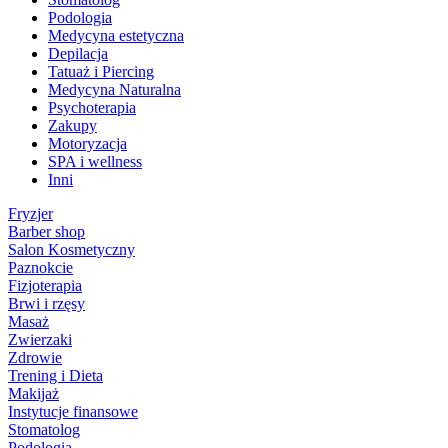
Podologia
Medycyna estetyczna
Depilacja
Tatuaż i Piercing
Medycyna Naturalna
Psychoterapia
Zakupy
Motoryzacja
SPA i wellness
Inni
Fryzjer
Barber shop
Salon Kosmetyczny
Paznokcie
Fizjoterapia
Brwi i rzęsy
Masaż
Zwierzaki
Zdrowie
Trening i Dieta
Makijaż
Instytucje finansowe
Stomatolog
Podologia