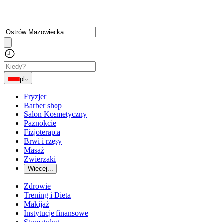
pl
Fryzjer
Barber shop
Salon Kosmetyczny
Paznokcie
Fizjoterapia
Brwi i rzęsy
Masaż
Zwierzaki
Więcej...
Zdrowie
Trening i Dieta
Makijaż
Instytucje finansowe
Stomatolog