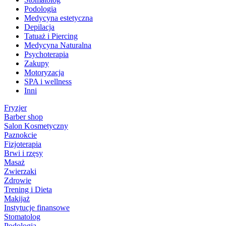
Podologia
Medycyna estetyczna
Depilacja
Tatuaż i Piercing
Medycyna Naturalna
Psychoterapia
Zakupy
Motoryzacja
SPA i wellness
Inni
Fryzjer
Barber shop
Salon Kosmetyczny
Paznokcie
Fizjoterapia
Brwi i rzęsy
Masaż
Zwierzaki
Zdrowie
Trening i Dieta
Makijaż
Instytucje finansowe
Stomatolog
Podologia